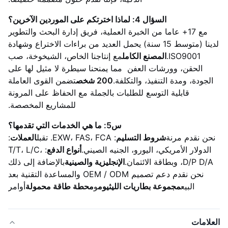
السؤال 4: لماذا اخترتكم على الموردين الآخرين؟
مع 17+ عاما من الخبرة العملية، فريق إدارة البحث والتطوير
لدينا (متوسط 15 سنة) يحمل العديد من براءات الاختراع وشهادة
ISO9001.
المصنع الكامل
مع إنتاجنا الخاص، الشيخوخة، صب
الحقن، وورشات العفن ‬ مما يمنحنا سيطرة لا مثيل لها على
الجودة، ومدة التنفيذ، والتكلفة.
200 شخص
تضمن القوى العاملة
قابلية التوسع للطلبات بالجملة مع الحفاظ على المرونة
للمشاريع المخصصة.
س5: ما هي الخدمات التي تقدمها؟
نحن نقدم مرنة
شروط التسليم
: EXW، FAS، FCA. تقبل
العملات
:
الدولار الأمريكي، اليورو، الجنيه الصيني.
أنواع الدفع
: T/T، L/C،
D/P D/A، وبطاقة الائتمان.
الإنجليزية والصينية
بالإضافة إلى ذلك
نحن نقدم دعم تصميم OEM / ODM والمساعدة التقنية بعد
البيع
مجموعة بطاريات الليثيوم
و
محطة طاقة محمولة
أوامر
العلامات