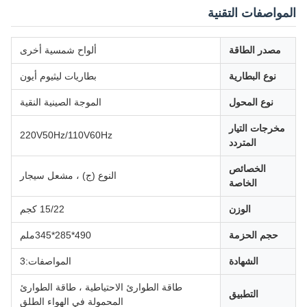
المواصفات التقنية
مصدر الطاقة
ألواح شمسية أخرى
نوع البطارية
بطاريات ليثيوم أيون
نوع المحول
الموجة الصينية النقية
مخرجات التيار
220V50Hz/110V60Hz
المتردد
الخصائص
النوع (ج) ، مشعل سيجار
الخاصة
الوزن
15/22 كجم
حجم الحزمة
490*285*345ملم
الشهادة
المواصفات:3
طاقة الطوارئ الاحتياطية ، طاقة الطوارئ
التطبيق
المحمولة في الهواء الطلق