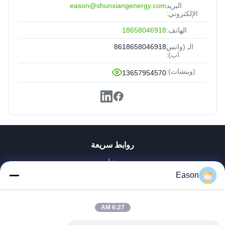
البريد
eason@shunxiangenergy.com
الإلكتروني:
الهاتف:
18658046918
الـ (واتس
8618658046918
اب):
(ويتشات):
13657954570
روابط سريعة
منزل
المنتجات
Eason
أشرطة فيديو
حول بنا
6:27 AM
جولة في المعمل