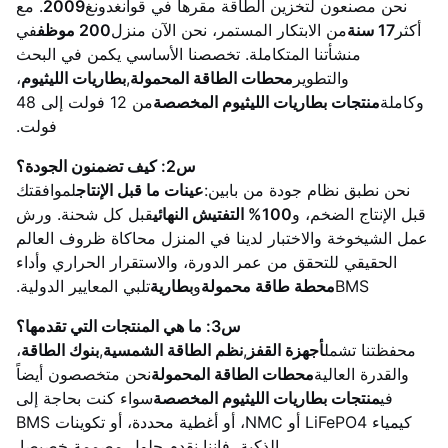
نحن مصنعون لتخزين الطاقة مقرها في قوانغدونغ
2009
. مع
أكثر
17 سنة
من الابتكار المستمر، نحن الآن منزل
200 موظف
في
منشأتنا المتكاملة. تخصصنا الأساسي يكمن في البحث
والتطوير
محطات الطاقة المحمولة
,
بطاريات الليثيوم
،
وكاملة
منتجات بطاريات الليثيوم المخصصة
من 12 فولت إلى 48
فولت.
س2: كيف تضمنون الجودة؟
نحن نطبق نظام جودة من بابين:
عينات ما قبل الإنتاج
لموافقتك
قبل الإنتاج الضخم، و
100% التفتيش النهائي
قبل كل شحنة. ورش
عمل الشيخوخة والاختبار لدينا في المنزل محاكاة ظروف العالم
الحقيقي للتحقق من عمر الدورة، والاستقرار الحراري وأداء
BMS
محطة طاقة محمولة
و
بطارية
تلبي المعايير الدولية.
س3: ما هي المنتجات التي تقدمها؟
محفظتنا تشمل
أجهزة القفز
,
نظم الطاقة الشمسية
,
بنوك الطاقة
،
والقدرة العالية
محطات الطاقة المحمولة
نحن متخصصون أيضاً
في
منتجات بطاريات الليثيوم المخصصة
سواء كنت بحاجة إلى
كيمياء LiFePO4 أو NMC، أو أغطية محددة، أو تكوينات BMS
الذكية، فإننا نقدم حلول مصممة خصيصا.