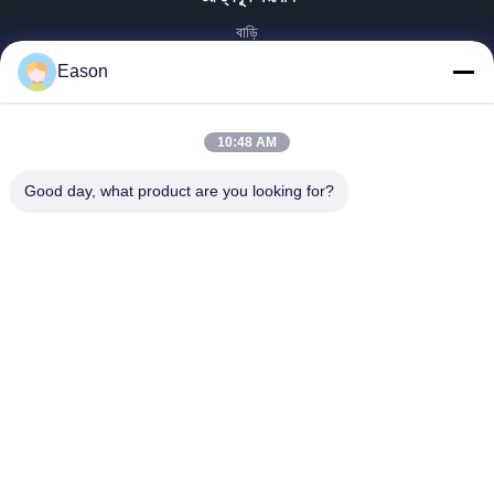
বাড়ি
পণ্য
Eason
ভিডিও
আমাদের সম্পর্কে
10:48 AM
কারখানা ভ্রমণ
মান নিয়ন্ত্রণ
Good day, what product are you looking for?
আমাদের সাথে যোগাযোগ করুন
উদ্ধৃতির জন্য আবেদন
খবর
Dongguan ShunXiang Energy Technology Co.,Ltd
86--18658046918
eason@shunxiangenergy.com
আমাদের অনুসরণ করো