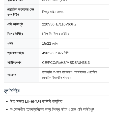
বৈদ্যুতিন সংকেতের মেরু
বিশুদ্ধ সাইন ওয়েভ
বদল টাইপ
এসি আউটপুট
220V50Hz/110V60Hz
বিশেষ বৈশিষ্ট্য
টাইপ সি, সিগার লাইটার
ওজন
15/22 কেজি
প্যাকেজ সাইজ
490*285*345 মিমি
সার্টিফিকেশন
CE/FCC/RoHS/MSDS/UN38.3
ইমার্জেন্সি পাওয়ার ব্যাকআপ, আউটডোর পোর্টেবল
আবেদন
মোবাইল ইমার্জেন্সি পাওয়ার
মূল বৈশিষ্ট্য
উচ্চ ক্ষমতা LiFePO4 ব্যাটারি প্রযুক্তি
সংবেদনশীল ইলেকট্রনিক্সের জন্য বিশুদ্ধ সাইন ওয়েভ এসি আউটপুট