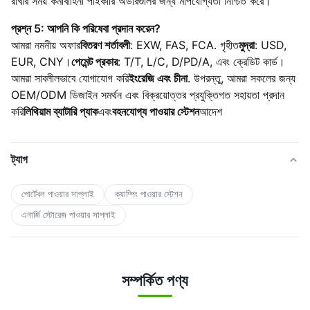
রাখার সময় কর্মীবাহিনী পাইকারি অর্ডারগুলির জন্য মাপযোগ্যতা নিশ্চিত করে।
প্রশ্ন 5: আপনি কি পরিষেবা প্রদান করেন?
আমরা নমনীয় অফার
বিতরণ শর্তাবলী
: EXW, FAS, FCA. গৃহীত
মুদ্রা
: USD,
EUR, CNY।
পেমেন্ট প্রকার
: T/T, L/C, D/PD/A, এবং ক্রেডিট কার্ড।
আমরা সাবলীলভাবে যোগাযোগ করি
ইংরেজি এবং চীনা
. উপরন্তু, আমরা সকলের জন্য
OEM/ODM ডিজাইন সমর্থন এবং বিক্রয়োত্তর প্রযুক্তিগত সহায়তা প্রদান
করি
লিথিয়াম ব্যাটারি প্যাক
এবং
বহনযোগ্য পাওয়ার স্টেশন
আদেশ
ট্যাগ
পোর্টেবল পাওয়ার সাপ্লাই
ক্যাম্পিং পাওয়ার স্টেশন
এনার্জি স্টোরেজ পাওয়ার সাপ্লাই
সম্পর্কিত পণ্য