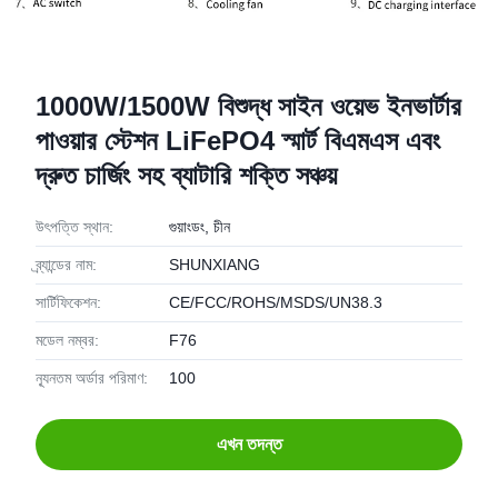
1000W/1500W বিশুদ্ধ সাইন ওয়েভ ইনভার্টার
পাওয়ার স্টেশন LiFePO4 স্মার্ট বিএমএস এবং
দ্রুত চার্জিং সহ ব্যাটারি শক্তি সঞ্চয়
উৎপত্তি স্থান:
গুয়াংডং, চীন
ব্র্যান্ডের নাম:
SHUNXIANG
সার্টিফিকেশন:
CE/FCC/ROHS/MSDS/UN38.3
মডেল নম্বর:
F76
ন্যূনতম অর্ডার পরিমাণ:
100
এখন তদন্ত