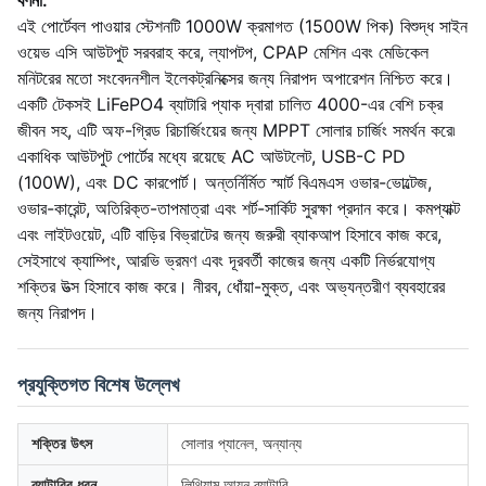
বর্ণনা:
এই পোর্টেবল পাওয়ার স্টেশনটি 1000W ক্রমাগত (1500W পিক) বিশুদ্ধ সাইন
ওয়েভ এসি আউটপুট সরবরাহ করে, ল্যাপটপ, CPAP মেশিন এবং মেডিকেল
মনিটরের মতো সংবেদনশীল ইলেকট্রনিক্সের জন্য নিরাপদ অপারেশন নিশ্চিত করে।
একটি টেকসই LiFePO4 ব্যাটারি প্যাক দ্বারা চালিত 4000-এর বেশি চক্র
জীবন সহ, এটি অফ-গ্রিড রিচার্জিংয়ের জন্য MPPT সোলার চার্জিং সমর্থন করে৷
একাধিক আউটপুট পোর্টের মধ্যে রয়েছে AC আউটলেট, USB-C PD
(100W), এবং DC কারপোর্ট। অন্তর্নির্মিত স্মার্ট বিএমএস ওভার-ভোল্টেজ,
ওভার-কারেন্ট, অতিরিক্ত-তাপমাত্রা এবং শর্ট-সার্কিট সুরক্ষা প্রদান করে। কমপ্যাক্ট
এবং লাইটওয়েট, এটি বাড়ির বিভ্রাটের জন্য জরুরী ব্যাকআপ হিসাবে কাজ করে,
সেইসাথে ক্যাম্পিং, আরভি ভ্রমণ এবং দূরবর্তী কাজের জন্য একটি নির্ভরযোগ্য
শক্তির উত্স হিসাবে কাজ করে। নীরব, ধোঁয়া-মুক্ত, এবং অভ্যন্তরীণ ব্যবহারের
জন্য নিরাপদ।
প্রযুক্তিগত বিশেষ উল্লেখ
শক্তির উৎস
সোলার প্যানেল, অন্যান্য
ব্যাটারির ধরন
লিথিয়াম আয়ন ব্যাটারি