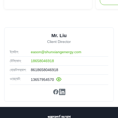
Mr. Liu
Client Director
ইমেইল:
eason@shunxiangenergy.com
টেলিফোন:
18658046918
হোয়াটসঅ্যাপ:
8618658046918
ওয়েচ্যাট:
13657954570
গুরুত্বপূর্ণ সংযোগ