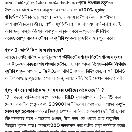
আমরা একটি দুই-গেট মানের সিস্টেম প্রয়োগ করি:
প্রাক-উৎপাদন নমুনা
ভর
উৎপাদনের আগে আপনার অনুমোদনের জন্য, এবং ক
100% চূড়ান্ত
পরিদর্শন
প্রতিটি চালানের আগে। আমাদের অভ্যন্তরীণ বার্ধক্য এবং পরীক্ষার
কর্মশালাগুলি চক্রের জীবন, তাপীয় স্থিতিশীলতা এবং বিএমএস কার্যকারিতা যাচাই
করার জন্য বাস্তব-বিশ্বের অবস্থার অনুকরণ করে – প্রত্যেকটি নিশ্চিত
করে
বহনযোগ্য পাওয়ার স্টেশন
এবং
ব্যাটারি প্যাক
আন্তর্জাতিক মান পূরণ করে।
প্রশ্ন 3: আপনি কি পণ্য অফার করেন?
আমাদের পোর্টফোলিও অন্তর্ভুক্ত
জাম্প স্টার্টার
,
সৌর শক্তি সিস্টেম
,
পাওয়ার ব্যাংক
,
এবং উচ্চ-ক্ষমতা
বহনযোগ্য পাওয়ার স্টেশন
. এছাড়াও আমরা বিশেষজ্ঞ
কাস্টম লিথিয়াম
ব্যাটারি পণ্য
– আপনার LiFePO₄ বা NMC রসায়ন, নির্দিষ্ট ঘের, বা স্মার্ট BMS
কনফিগারেশনের প্রয়োজন হোক না কেন, আমরা দর্জির তৈরি সমাধান সরবরাহ করি।
প্রশ্ন 4: কেন আপনাকে অন্যান্য সরবরাহকারীদের থেকে বেছে নিন?
17+ বছরের অভিজ্ঞতার সাথে, আমাদের R&D ব্যবস্থাপনা দল (গড় 15-বছর
মেয়াদ) একাধিক পেটেন্ট এবং ISO9001 সার্টিফিকেশন ধারণ করে। আমরা ক
পূর্ণ-
স্কেল প্রস্তুতকারক
আমাদের নিজস্ব উৎপাদন, বার্ধক্য, ইনজেকশন ছাঁচনির্মাণ, এবং
ছাঁচ কর্মশালার সাথে - আমাদের গুণমান, সীসা সময় এবং খরচের উপর অতুলনীয়
নিয়ন্ত্রণ প্রদান করে। আমাদের
200 জন
কাস্টম প্রকল্পগুলির জন্য নমনীয়তা বজায়