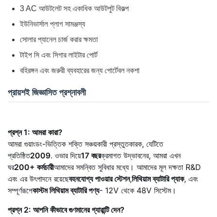
3 AC আউটলেট সহ একাধিক আউটপুট বিকল্প
ইউনিভার্সাল প্লাগ সামঞ্জস্য
সোলার প্যানেল চার্জ করার ক্ষমতা
টাইপ সি এবং সিগার লাইটার পোর্ট
বহিরঙ্গন এবং জরুরী ব্যবহারের জন্য পোর্টেবল নকশা
প্রায়শই জিজ্ঞাসিত প্রশ্নাবলী
প্রশ্ন 1: আমরা কারা?
আমরা গুয়াংডং-ভিত্তিক শক্তি সঞ্চয়কারী প্রস্তুতকারক, যেটিতে
প্রতিষ্ঠিত
2009
. ওভার দিয়ে
17 বছর
ক্রমাগত উদ্ভাবনের, আমরা এখন
ঘর
200+ কর্মচারী
আমাদের সমন্বিত সুবিধার মধ্যে। আমাদের মূল দক্ষতা R&D
এবং এর উৎপাদনে রয়েছে
বহনযোগ্য পাওয়ার স্টেশন
,
লিথিয়াম ব্যাটারি প্যাক
, এবং
সম্পূর্ণরূপে
কাস্টম লিথিয়াম ব্যাটারি পণ্য
- 12V থেকে 48V সিস্টেম।
প্রশ্ন 2: আপনি কীভাবে গুণমানের গ্যারান্টি দেন?