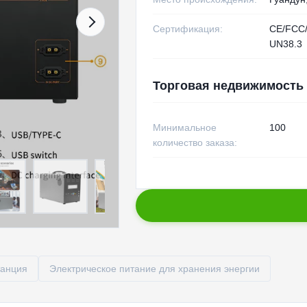
Сертификация:
CE/FCC
UN38.3
Торговая недвижимость
Минимальное
100
количество заказа:
танция
Электрическое питание для хранения энергии