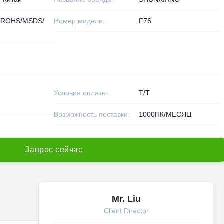
/ROHS/MSDS/
Номер модели:
F76
Условия оплаты:
Т/Т
Возможность поставки:
1000ПК/МЕСЯЦ
З
а
п
р
о
с
с
е
й
ч
а
с
Mr. Liu
Client Director