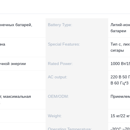
лнечных батарей,
Battery Type:
Литий-ио
батареи
лна
Special Features:
Тип c, ли
сигары
ечной энергии
Rated Power:
1000 Вт/1
AC output:
220 В 50 
В 60 Гц*3
Вт, максимальная
OEM/ODM:
Приемле
.
Weight:
15 кг/22 кг
Operating Temperature:
-20°C ~70