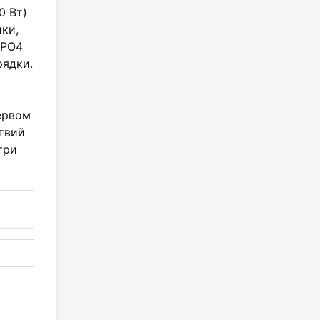
0 Вт)
ки,
ePO4
рядки.
ервом
твий
три