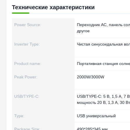
Технические характеристики
Power Source:
Переходник AC, панель со
другое
Inverter Type:
Чистая синусоидальная во
Product name:
Портативная станция солн
Peak Power:
2000W/3000W
USB/TYPE-C:
USB/TYPE-C: 5 В, 1,5 А, 7 
мощность 20 В, 1,3 А, 30 Вт
Type:
USB универсальный
Package Size:
490*285*345 мм