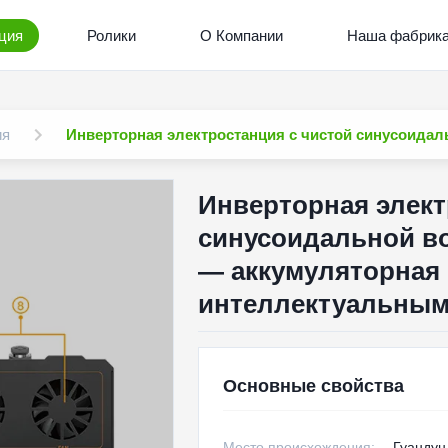
ция
Ролики
О Компании
Наша фабрик
ия
Инверторная электростанция с чистой синусоидал
Инверторная элект
синусоидальной во
— аккумуляторная 
интеллектуальным
Основные свойства
Место происхождения:
Гуандун