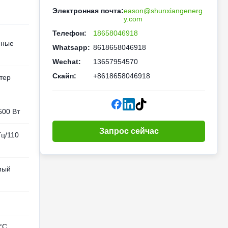
Электронная почта:
eason@shunxiangenerg
y.com
Телефон:
18658046918
нные
Whatsapp:
8618658046918
Wechat:
13657954570
Скайп:
+8618658046918
хтер
500 Вт
Запрос сейчас
Гц/110
мый
°C