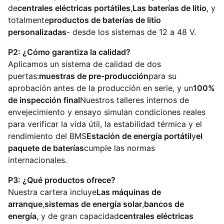
de
centrales eléctricas portátiles
,
Las baterías de litio
, y
totalmente
productos de baterías de litio
personalizadas
- desde los sistemas de 12 a 48 V.
P2: ¿Cómo garantiza la calidad?
Aplicamos un sistema de calidad de dos
puertas:
muestras de pre-producción
para su
aprobación antes de la producción en serie, y un
100%
de inspección final
Nuestros talleres internos de
envejecimiento y ensayo simulan condiciones reales
para verificar la vida útil, la estabilidad térmica y el
rendimiento del BMS
Estación de energía portátil
y
el
paquete de baterías
cumple las normas
internacionales.
P3: ¿Qué productos ofrece?
Nuestra cartera incluye
Las máquinas de
arranque
,
sistemas de energía solar
,
bancos de
energía
, y de gran capacidad
centrales eléctricas