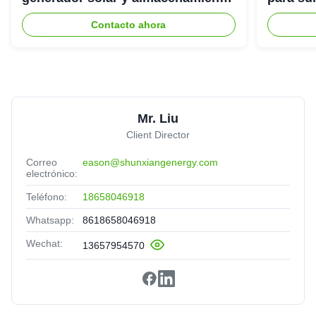
de energía
emergenc
Contacto ahora
Mr. Liu
Client Director
Correo
eason@shunxiangenergy.com
electrónico:
Teléfono:
18658046918
Whatsapp:
8618658046918
Wechat:
13657954570