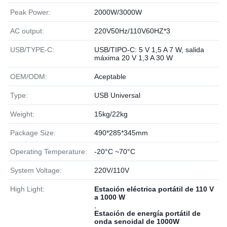
Peak Power:
2000W/3000W
AC output:
220V50Hz/110V60HZ*3
USB/TYPE-C:
USB/TIPO-C: 5 V 1,5 A 7 W, salida
máxima 20 V 1,3 A 30 W
OEM/ODM:
Aceptable
Type:
USB Universal
Weight:
15kg/22kg
Package Size:
490*285*345mm
Operating Temperature:
-20°C ~70°C
System Voltage:
220V/110V
High Light:
Estación eléctrica portátil de 110 V
a 1000 W
,
Estación de energía portátil de
onda senoidal de 1000W