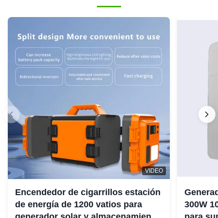
VIDEO
Encendedor de cigarrillos estación
Generad
de energía de 1200 vatios para
300W 10
generador solar y almacenamiento
para su