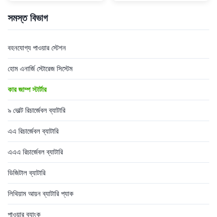
capability, integrated air
charger jump starter with
pump, emergency lighting,
integrated air inflator and
সমস্ত বিভাগ
and USB charging
flashlight for passenger cars,
functionality. Built with
motorcycles, and trucks.
proprietary mold design and
Product Specifications
বহনযোগ্য পাওয়ার স্টেশন
manufactured to industrial
Charging Output USB-C ...
standards. Technical ...
হোম এনার্জি স্টোরেজ সিস্টেম
কার জাম্প স্টার্টার
৯ ভোল্ট রিচার্জেবল ব্যাটারি
এএ রিচার্জেবল ব্যাটারি
এএএ রিচার্জেবল ব্যাটারি
ডিজিটাল ব্যাটারি
লিথিয়াম আয়ন ব্যাটারি প্যাক
পাওয়ার ব্যাংক