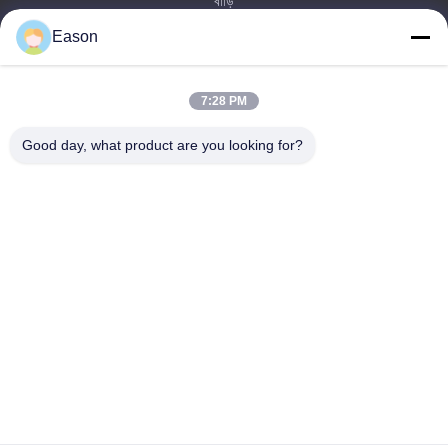
বাড়ি
পণ্য
Eason
ভিডিও
আমাদের সম্পর্কে
7:28 PM
কারখানা ভ্রমণ
মান নিয়ন্ত্রণ
Good day, what product are you looking for?
আমাদের সাথে যোগাযোগ করুন
উদ্ধৃতির জন্য আবেদন
খবর
Guangdong Shunxiang Energy Technology Co., Ltd.
86--18658046918
eason@shunxiangenergy.com
আমাদের অনুসরণ করো