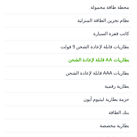
Application Consumer
Materials LiCoO2 Model
محطة طاقة محمولة
Electronics, Power Tools,
Number AA Operating
BOATS, Toys, Uninterruptib...
Temperature 25°C Brand
نظام تخزين الطاقة المنزلية
Name SHUNXIANG ...
كاتب قفزة السيارة
بطاريات قابلة لإعادة الشحن 9 فولت
بطاريات AA قابلة لإعادة الشحن
بطاريات AAA قابلة لإعادة الشحن
بطارية رقمية
حزمة بطارية ليثيوم أيون
بنك الطاقة
بطارية مخصصة