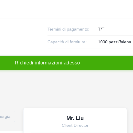
Termini di pagamento:
T/T
Capacità di fornitura:
1000 pezzi/falena
R
i
c
h
i
e
d
i
i
n
f
o
r
m
a
z
i
o
n
i
a
d
e
s
s
o
nergia
Mr. Liu
Client Director