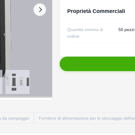
Proprietà Commerciali
Quantità minima di
50 pezzi
ordine:
ca da campeggio
Fornitore di alimentazione per lo stoccaggio dell'e