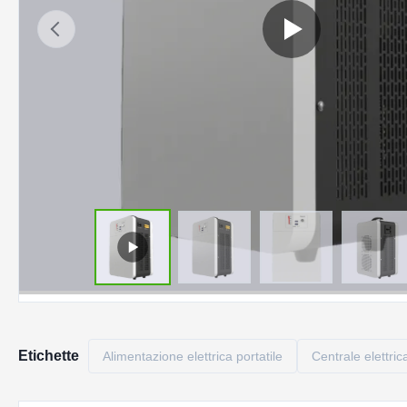
Etichette
Alimentazione elettrica portatile
Centrale elettri