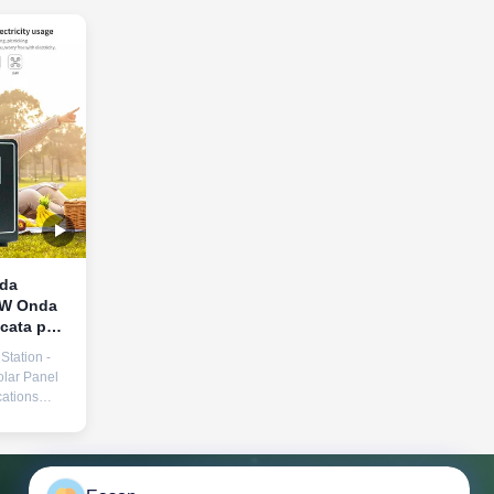
 da
0W Onda
cata per
zione di
Station -
lar Panel
ations
ak Power
220V
SB/Type-C
, QC3.0