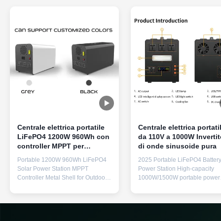
Centrale elettrica portatile
Centrale elettrica portati
LiFePO4 1200W 960Wh con
da 110V a 1000W Invertit
controller MPPT per
di onde sinusoide pura
accumulo di energia
Portable 1200W 960Wh LiFePO4
2025 Portable LiFePO4 Batter
Solar Power Station MPPT
Power Station High-capacity
Controller Metal Shell for Outdoor
1000W/1500W portable power
Home Emergency Power Supply
station with pure sine wave AC
Storage Product Specifications
output, featuring 3 AC outlets 
Product Name Portable Energy
universal plug compatibility for
Storage Power Supply Model
reliable emergency and outdoo