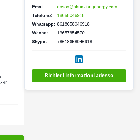
Email:
eason@shunxiangenergy.com
Telefono:
18658046918
Whatsapp:
8618658046918
Wechat:
13657954570
Skype:
+8618658046918
Richiedi informazioni adesso
a
iedi)