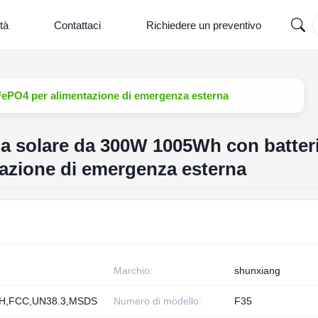
tà
Contattaci
Richiedere un preventivo
FePO4 per alimentazione di emergenza esterna
ia solare da 300W 1005Wh con batter
azione di emergenza esterna
Marchio:
shunxiang
H,FCC,UN38.3,MSDS
Numero di modello:
F35