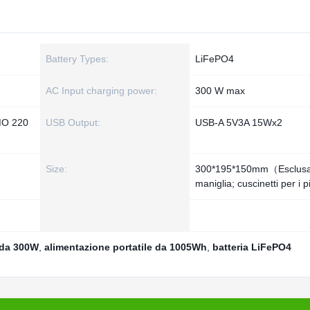
Battery Types:
LiFePO4
AC Input charging power:
300 W max
MO 220
USB Output:
USB-A 5V3A 15Wx2
Size:
300*195*150mm（Esclus
maniglia; cuscinetti per i p
e da 300W
,
alimentazione portatile da 1005Wh
,
batteria LiFePO4