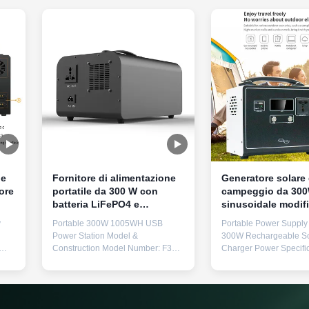
le
Fornitore di alimentazione
Generatore solare
ore
portatile da 300 W con
campeggio da 30
batteria LiFePO4 e
sinusoidale modifi
regolatore MPPT per la
backup di alimenta
y
Portable 300W 1005WH USB
Portable Power Supply 
ricarica solare
emergenza
Power Station Model &
300W Rechargeable So
Construction Model Number: F35
Charger Power Specific
Construction: Metal spraying
Rated Power 300W, Pe
and
Physical Specifications Weight: 9.5
600W Output Voltage 
kg Dimensions: 294mm × 130mm
50Hz/110V 60Hz × 1 U
r
× 217mm (L×W×H) Core Technical
Ports USB 5V1A, 5V2A