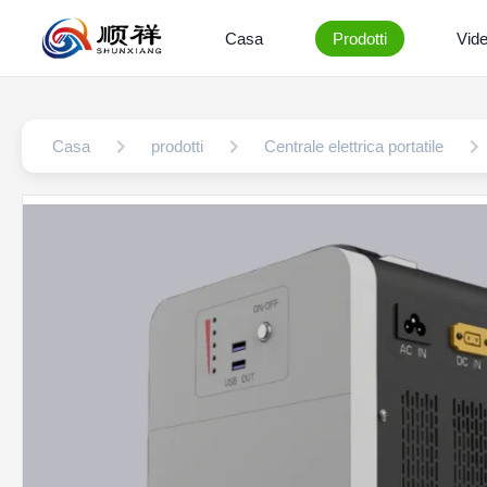
Casa
Prodotti
Vid
Casa
prodotti
Centrale elettrica portatile