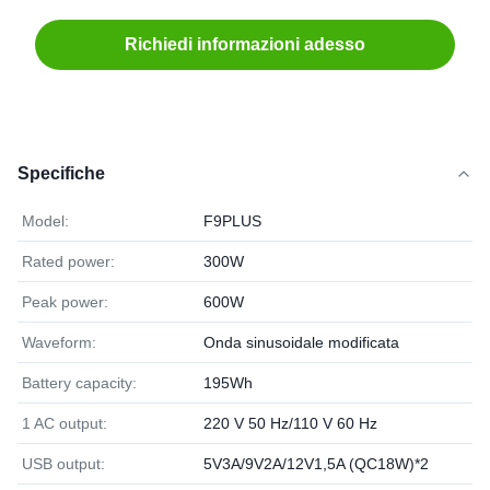
Richiedi informazioni adesso
Specifiche
Model:
F9PLUS
Rated power:
300W
Peak power:
600W
Waveform:
Onda sinusoidale modificata
Battery capacity:
195Wh
1 AC output:
220 V 50 Hz/110 V 60 Hz
USB output:
5V3A/9V2A/12V1,5A (QC18W)*2