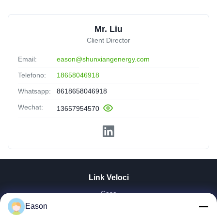
Mr. Liu
Client Director
Email:
eason@shunxiangenergy.com
Telefono:
18658046918
Whatsapp:
8618658046918
Wechat:
13657954570
Link Veloci
Casa
Prodotti
Eason