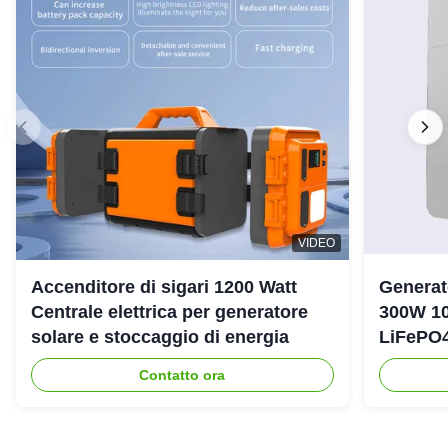
VIDEO
Accenditore di sigari 1200 Watt
Generat
Centrale elettrica per generatore
300W 10
solare e stoccaggio di energia
LiFePO4
emergen
Contatto ora