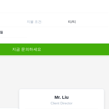
지불 조건:
티/티
s월
지
금
문
의
하
세
요
Mr. Liu
Client Director