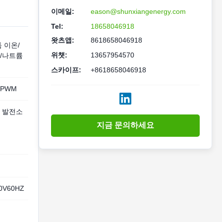
이메일:
eason@shunxiangenergy.com
Tel:
18658046918
왓츠앱:
8618658046918
튬 이온/
위챗:
13657954570
4/나트륨
스카이프:
+8618658046918
/PWM
 발전소
지금 문의하세요
10V60HZ