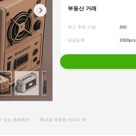
부동산 거래
최소 주문 수량:
300
공급능력:
1000pc
닐 수 있는 동력화차
휴대용 재충전 배터리 팩