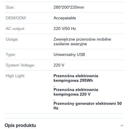
Size:
280*200*220mm
OEM/ODM:
Accepatable
AC output:
220 V/50 Hz
Usage:
Zewnętrzne przenośne mobilne
zasilanie awaryjne
Type:
Uniwersalny USB
System Voltage:
220 V
High Light:
Przenośna elektrownia
kempingowa 295Wh
,
Przenośna elektrownia
kempingowa 220 V
,
Przenośny generator elektrowni 50
Hz
Opis produktu