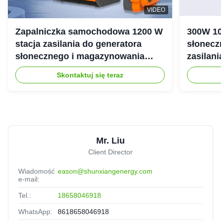
VIDEO
Zapalniczka samochodowa 1200 W
300W 10
stacja zasilania do generatora
słonecz
słonecznego i magazynowania
zasilan
energii
Skontaktuj się teraz
Mr. Liu
Client Director
Wiadomość
eason@shunxiangenergy.com
e-mail:
Tel.:
18658046918
WhatsApp:
8618658046918