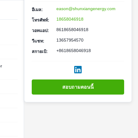
eason@shunxiangenergy.com
อีเมล:
18658046918
โทรศัพท์:
8618658046918
วอทแอป:
13657954570
วีแชท:
+8618658046918
สกายเป้:
er
สอบถามตอนนี้