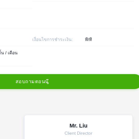
เงื่อนไขการชำระเงิน:
ที/ที
้น / เดือน
ส
อ
บ
ถ
า
ม
ต
อ
น
น
Mr. Liu
Client Director