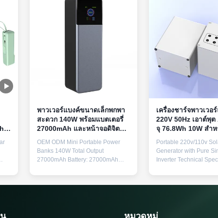
พาวเวอร์แบงค์ขนาดเล็กพกพา
เครื่องชาร์จพาวเวอร์
สะดวก 140W พร้อมแบตเตอรี่
220V 50Hz เอาต์พุต
ah
27000mAh และหน้าจอดิจิตอล
จุ 76.8Wh 10W สำห
อัจฉริยะ
ฉุกเฉิน
ar
OEM ODM Mini Portable Power
Portable 220v/110v Sol
Banks 140W Total Output
Generator with Pure S
27000mAh Battery: 27000mAh
Inverter Technical Speci
ut
Material: PC+ABS Functions:
Specification Value Bat
Lanyard, mobile phone bracket,
capacity 76.8Wh Rated
l
Type-C input port Type-C cable:
10W Peak power 12V7
k,
Included Customization: Supports
output port 4 ports USB
es
logo printing and customized
ports Included Accesso
ng
packaging Available colors: Black,
panel: 18V10W Light bu
วน
หมวดหมู่