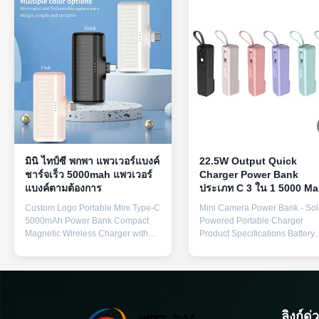
มินิ ไทป์ซี พกพา แพวเวอร์แบงค์
22.5W Output Quick
ชาร์จเร็ว 5000mah แพวเวอร์
Charger Power Bank
แบงค์ตามต้องการ
ประเภท C 3 ใน 1 5000 M
ชาร์จมือถือ
Custom Logo Portable Mini Type-C
Mini Camera Power Bank - Sol
5000mAh Power Bank Compact
Powered Portable Charger
Magnetic Wireless Charger with
Product Specifications Battery
Fast Charging Specification
Capacity 5000mAh Type-C Inp
Details Battery Capacity 5000mAh
5V 2.1A Apple Output 5V 2.1A
Type-C Input 5V2.1A Apple Output
Type-C Output 5V 2.1A Materia
5V2.1A Type-C Output 5V2.1A
PC+ABS Available Colors Blac
Material PC+ABS Key Features
White, Green, Pink Key Featur
Built-in lanyard for easy carrying
Built-in lanyard for easy carryi
ลิงก์ด่