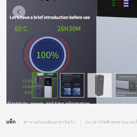
แท็ก
พาวเวอร์แบงค์แบบชาร์จเร็ว
ธนาคารไฟฟ้าพกพาขนาดเล