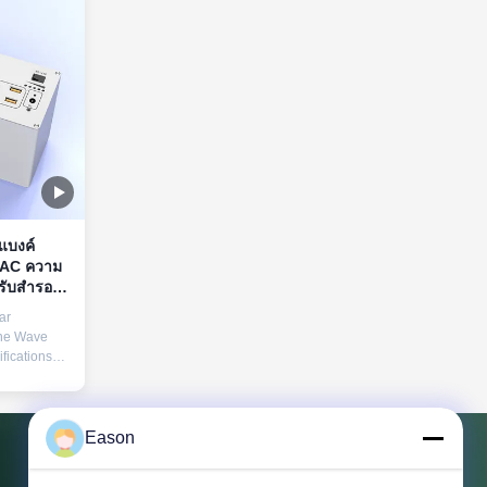
แบงค์
 AC ความ
รับสำรอง
ar
ine Wave
fications
tery
 power
AH 12V
 socket 2
Eason
ries Solar
lbs: 2 units
ติดต่อเรา