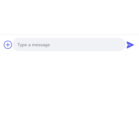
Photo
Video Call
Audio Call