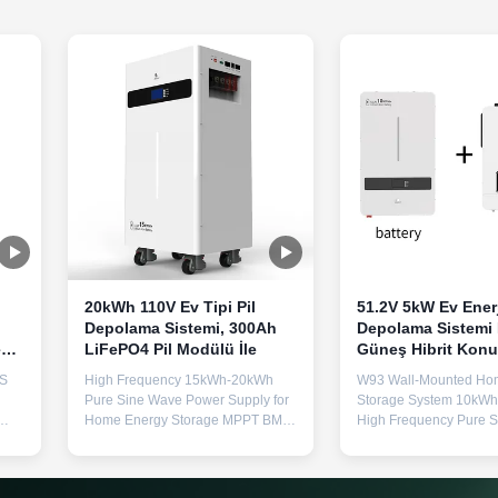
20kWh 110V Ev Tipi Pil
51.2V 5kW Ev Enerj
Depolama Sistemi, 300Ah
Depolama Sistemi 
e
LiFePO4 Pil Modülü İle
Güneş Hibrit Konut
Depolama
MS
High Frequency 15kWh-20kWh
W93 Wall-Mounted Ho
Pure Sine Wave Power Supply for
Storage System 10kW
Home Energy Storage MPPT BMS
High Frequency Pure 
Communication Variety Floor-
BMS Multiple UPS Sola
Standing Product Specifications
Key Features 10kWh Hi
Name LiFePO4 Battery Module
+ 6500 Cycles - Compa