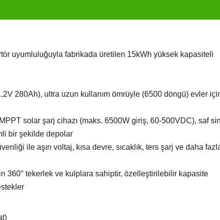
rtör uyumluluğuyla fabrikada üretilen 15kWh yüksek kapasiteli
1,2V 280Ah), ultra uzun kullanım ömrüyle (6500 döngü) evler içi
 MPPT solar şarj cihazı (maks. 6500W giriş, 60-500VDC), saf si
li bir şekilde depolar
venliği ile aşırı voltaj, kısa devre, sıcaklık, ters şarj ve daha fazl
n 360° tekerlek ve kulplara sahiptir, özelleştirilebilir kapasite
estekler
t)