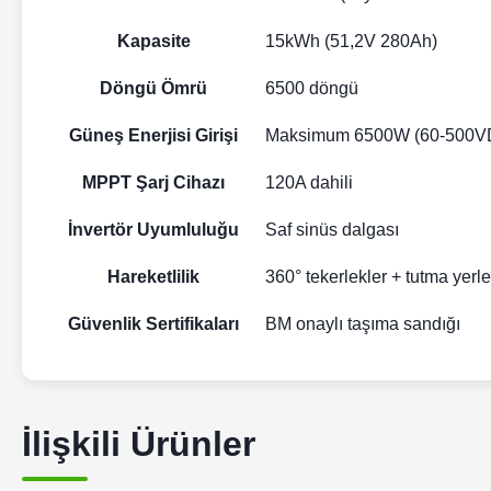
Kapasite
15kWh (51,2V 280Ah)
Döngü Ömrü
6500 döngü
Güneş Enerjisi Girişi
Maksimum 6500W (60-500V
MPPT Şarj Cihazı
120A dahili
İnvertör Uyumluluğu
Saf sinüs dalgası
Hareketlilik
360° tekerlekler + tutma yerle
Güvenlik Sertifikaları
BM onaylı taşıma sandığı
İlişkili Ürünler