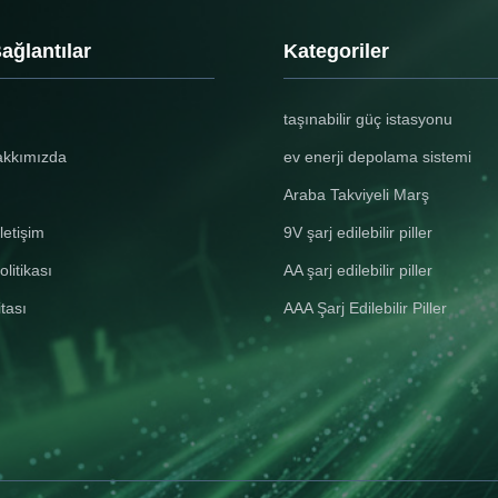
Battery/Cell Classification Li-ion
battery (51.2V 200Ah) d
Battery Normal Voltage 51.2V
reliable power for 24/
Rated Capacity: 300Ah Watt-hour
with industry-leading 6
Bağlantılar
Kategoriler
ng
rating 15360Wh Appearance:
lifespan at 80% DoD S
Approximate Silver Cuboid Mass
Saving Wall Design - Ul
ss
126.18Kg Li Content: N/A Internal
180mm profile (796*4
taşınabilir güç istasyonu
ll
cell combination mode 16S1P
saves floor space with 
ted
Limited Charge Voltage 58.4V
cardboard packaging e
akkımızda
ev enerji depolama sistemi
ge
Discharge Cut-Off Voltage: 40V
damage-free shipping 
Charge Current 60A Max.
Solar Hybrid + Grid
Araba Takviyeli Marş
letişim
9V şarj edilebilir piller
olitikası
AA şarj edilebilir piller
itası
AAA Şarj Edilebilir Piller