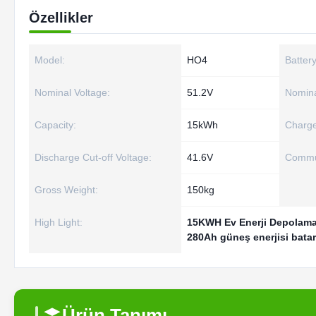
Özellikler
Model:
HO4
Batter
Nominal Voltage:
51.2V
Nomina
Capacity:
15kWh
Charge
Discharge Cut-off Voltage:
41.6V
Commun
Gross Weight:
150kg
High Light:
15KWH Ev Enerji Depolama
280Ah güneş enerjisi bata
Ürün Tanımı