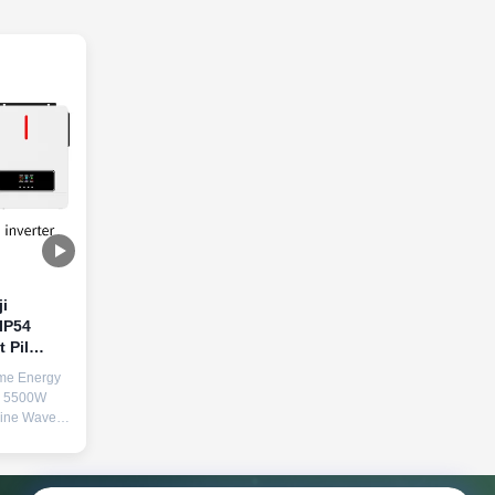
i
IP54
 Pil
me Energy
h 5500W
Sine Wave
r Generator
gh Density
ct LiFePO4