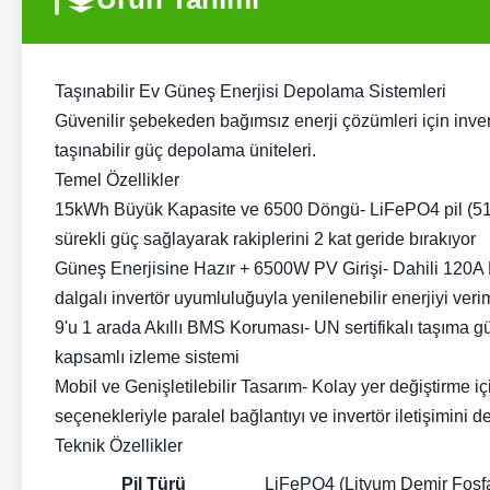
Taşınabilir Ev Güneş Enerjisi Depolama Sistemleri
Güvenilir şebekeden bağımsız enerji çözümleri için inve
taşınabilir güç depolama üniteleri.
Temel Özellikler
15kWh Büyük Kapasite ve 6500 Döngü
- LiFePO4 pil (5
sürekli güç sağlayarak rakiplerini 2 kat geride bırakıyor
Güneş Enerjisine Hazır + 6500W PV Girişi
- Dahili 120A
dalgalı invertör uyumluluğuyla yenilenebilir enerjiyi verim
9'u 1 arada Akıllı BMS Koruması
- UN sertifikalı taşıma gü
kapsamlı izleme sistemi
Mobil ve Genişletilebilir Tasarım
- Kolay yer değiştirme içi
seçenekleriyle paralel bağlantıyı ve invertör iletişimini d
Teknik Özellikler
Pil Türü
LiFePO4 (Lityum Demir Fosfa