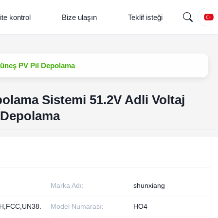
ite kontrol
Bize ulaşın
Teklif isteği
Güneş PV Pil Depolama
olama Sistemi 51.2V Adli Voltaj
 Depolama
Marka Adı:
shunxiang
H,FCC,UN38.
Model Numarası:
HO4