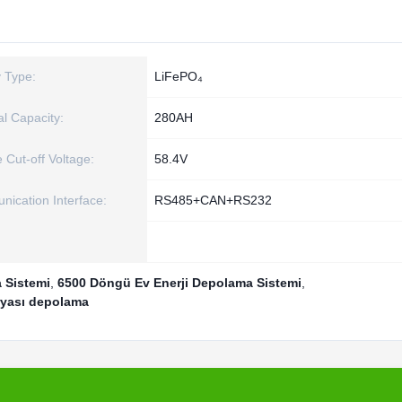
y Type:
LiFePO₄
l Capacity:
280AH
 Cut-off Voltage:
58.4V
ication Interface:
RS485+CAN+RS232
 Sistemi
,
6500 Döngü Ev Enerji Depolama Sistemi
,
ryası depolama