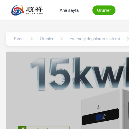
Ana sayfa
Ürünler
Evde
Ürünler
ev enerji depolama sistemi