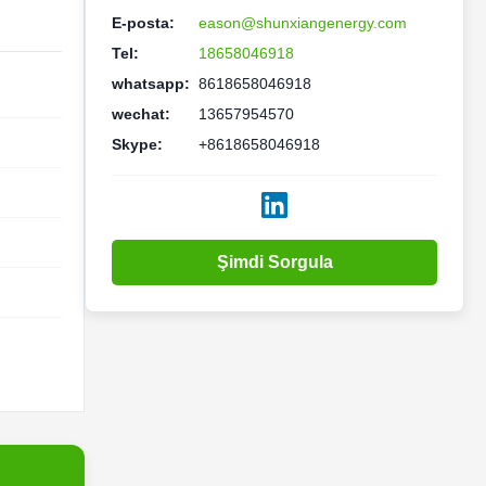
E-posta:
eason@shunxiangenergy.com
Tel:
18658046918
whatsapp:
8618658046918
wechat:
13657954570
Skype:
+8618658046918
Şimdi Sorgula