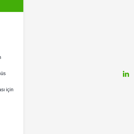
n
nüs
ası için