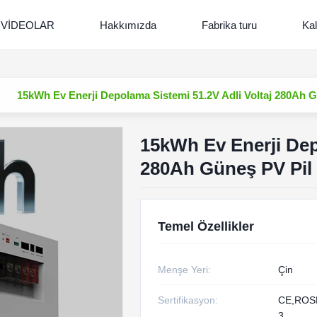
VİDEOLAR
Hakkımızda
Fabrika turu
Kal
15kWh Ev Enerji Depolama Sistemi 51.2V Adli Voltaj 280Ah 
15kWh Ev Enerji Dep
280Ah Güneş PV Pil
Temel Özellikler
Menşe Yeri:
Çin
Sertifikasyon:
CE,ROS
3