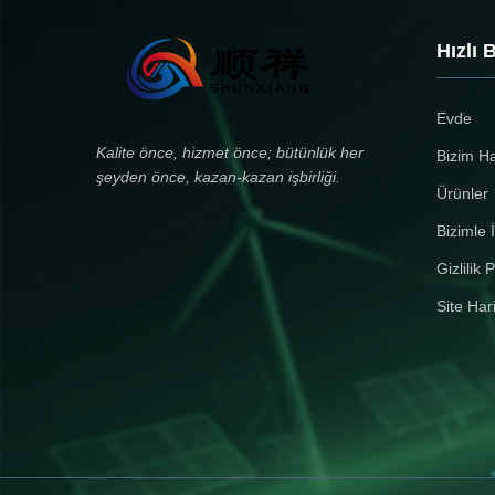
24/7 home power with ultra-long
Battery Module Battery/Cell
lifespan (6500 cycles) Solar-
Classification Li-ion Battery
Ready with 6500W PV Input - Built-
Normal Voltage 51.2V Rated
Hızlı 
in 120A MPPT solar charger (max
Capacity 200Ah Watt-hour rati
6500W input, 60-500VDC) for
10240Wh Appearance
efficient green energy storage 9-in-
Approximate Silver Cuboid Ma
Evde
1 Smart BMS Protection -
92Kg Li Content N/A Internal ce
Comprehensive monitoring
combination mode 16S1P Limi
Kalite önce, hizmet önce; bütünlük her
Bizim H
including over-voltage, short
Charge Voltage 58.4V Dischar
şeyden önce, kazan-kazan işbirliği.
circuit, temperature, and
Cut-Off Voltage 40V Charge
Ürünler
Current 60A Max.
Bizimle İ
Gizlilik P
Site Har