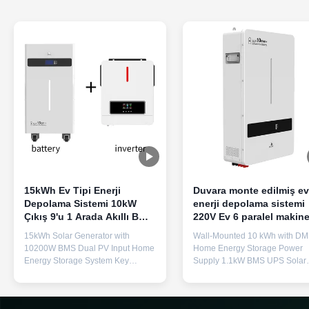
15kWh Ev Tipi Enerji
Duvara monte edilmiş ev
Depolama Sistemi 10kW
enerji depolama sistemi
Çıkış 9'u 1 Arada Akıllı BMS
220V Ev 6 paralel makin
Ev Tipi Güneş Enerjisi
için güneş pil
15kWh Solar Generator with
Wall-Mounted 10 kWh with D
Bataryası
10200W BMS Dual PV Input Home
Home Energy Storage Power
Energy Storage System Key
Supply 1.1kW BMS UPS Solar
Features 15kWh Massive Capacity
System for 6 Parallel Machines
& 6500 Cycles - LiFePO4 battery
Pure Sine Wave Battery
(51.2V 280Ah) provides reliable
Specifications Name LiFePO4