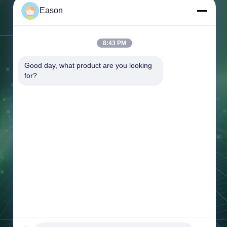
elivers
Eason
7 home use
500-cycle
Bizimle İletişim
pace-
tra-slim
8:43 PM
85mm)
Adres:
3. Kat, B.C. Binası, No. 3
UN-certified
Good day, what product are you looking 
nsuring
Shayuan 1. Yol, Keyuan Şehri, Tangxia
(Net 85kg)
for?
Şehri, Dongguan Guangdong
Tel:
86--18658046918
Faksla.:
86--18658046918
E-posta:
eason@shunxiangenergy.com
Çalışma süresi:
08:00-23:00
Şimdi Sorgula