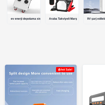
sistemi
Araba Takviyeli Marş
9V şarj edilebilir piller
AA şarj edilebi
hot Sale!