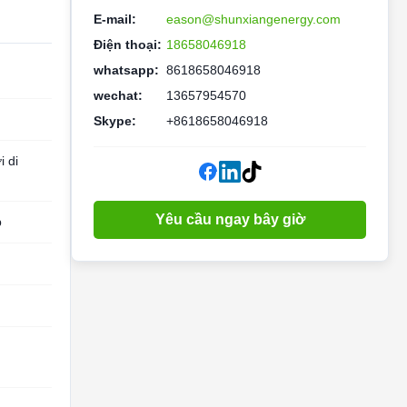
E-mail:
eason@shunxiangenergy.com
Điện thoại:
18658046918
whatsapp:
8618658046918
wechat:
13657954570
Skype:
+8618658046918
i di
Yêu cầu ngay bây giờ
p