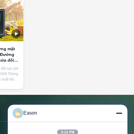
ợng mặt
W Đường
sửa đổi
 khẩn cấp
- Bộ sạc pin
 300W Thông
 suất định
ực đại
220V
ổng
, 5V2A,
ệ Điện áp
 quá tải,
Eason
Liên hệ với chúng tôi
việc ...
Địa chỉ:
tầng 3, tòa nhà BC, số 3
3:12 PM