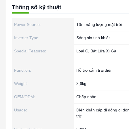
Thông số kỹ thuật
Power Source:
Tấm năng lượng mặt trời
Inverter Type:
Sóng sin tinh khiết
Special Features:
Loại C, Bật Lửa Xì Gà
Function:
Hỗ trợ cắm trại điện
Weight:
3,6kg
OEM/ODM:
Chấp nhận
Usage:
Điện khẩn cấp di động di độ
trời