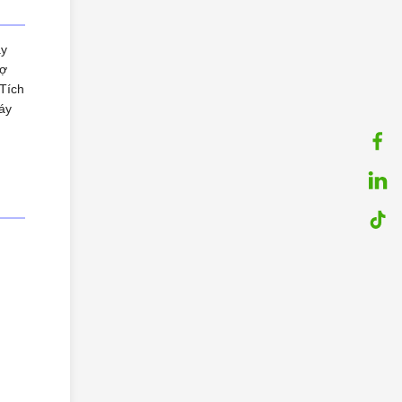
ày
rợ
 Tích
áy