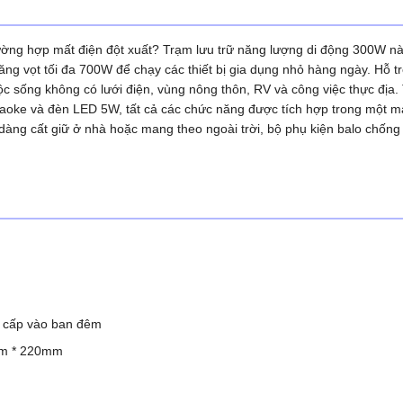
ường hợp mất điện đột xuất? Trạm lưu trữ năng lượng di động 300W n
ng vọt tối đa 700W để chạy các thiết bị gia dụng nhỏ hàng ngày. Hỗ t
uộc sống không có lưới điện, vùng nông thôn, RV và công việc thực địa.
araoke và đèn LED 5W, tất cả các chức năng được tích hợp trong một m
 dàng cất giữ ở nhà hoặc mang theo ngoài trời, bộ phụ kiện balo chống
n cấp vào ban đêm
mm * 220mm