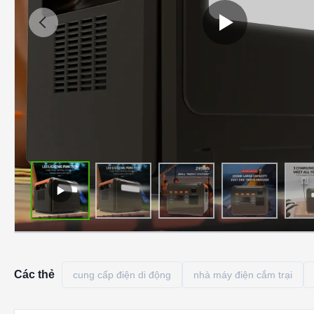
Các thẻ
cung cấp điện di động
nhà máy điện cắm trại