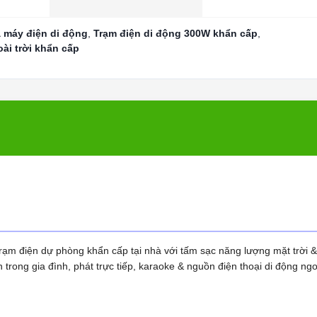
 máy điện di động
,
Trạm điện di động 300W khẩn cấp
,
ài trời khẩn cấp
ạm điện dự phòng khẩn cấp tại nhà với tấm sạc năng lượng mặt trời 
n trong gia đình, phát trực tiếp, karaoke & nguồn điện thoại di động ngo