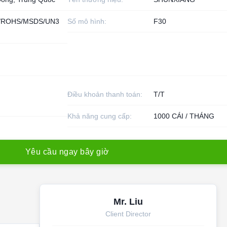
/ROHS/MSDS/UN3
Số mô hình:
F30
Điều khoản thanh toán:
T/T
Khả năng cung cấp:
1000 CÁI / THÁNG
Y
ê
u
c
ầ
u
n
g
a
y
b
â
y
g
i
ờ
Mr. Liu
Client Director