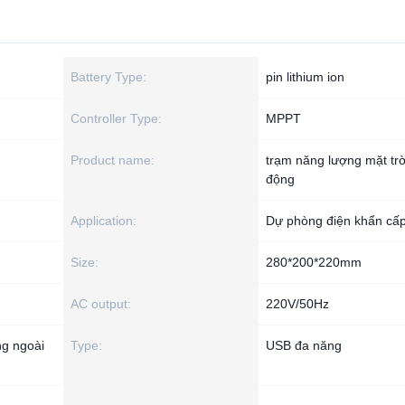
Battery Type:
pin lithium ion
Controller Type:
MPPT
Product name:
trạm năng lượng mặt trờ
động
Application:
Dự phòng điện khẩn cấ
Size:
280*200*220mm
AC output:
220V/50Hz
ng ngoài
Type:
USB đa năng