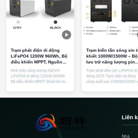
Trạm phát điện di động
Trạm biến tần sóng sin t
LiFePO4 1200W 960Wh, Bộ
khiết 1000W/1500W – Bộ
điều khiển MPPT, Nguồn
lưu trữ năng lượng pin
cung cấp năng lượng lưu
LiFePO4 với BMS thông
Nhà máy năng lượng mặt trời
Trạm phát điện pin LiFePO4 di
trữ
minh & sạc nhanh
LiFePO4 di động 1200W 960Wh
động 2025 Trạm điện di động
Bộ điều khiển MPPT Shell kim loại
công suất cao 1000W/1500W v
để lưu trữ nguồn điện khẩn cấp
đầu ra AC sóng sin thuần túy, 
ngoài trời tại nhà Thông số kỹ
ổ cắm AC và khả năng tương t
thuật sản phẩm Tên sản phẩm
phích cắm đa năng cho nguồn
Cung cấp năng lượng lưu trữ năng
điện ngoài trời và khẩn cấp đá
lượng di động Số mẫu F38 Loại
tin cậy. Sự miêu tả:Trạm điện d
pin Pin Lithium Iron Phosphate
động này cung cấp đầu ra AC
Liên 
Công suất 960Wh 6S1P DC ...
sóng sin tinh khiết ...
Nhà