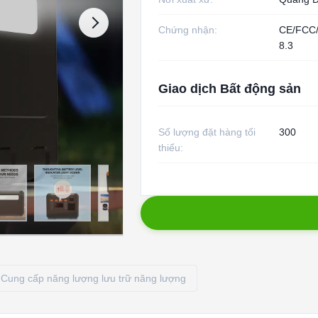
Chứng nhận:
CE/FCC
8.3
Giao dịch Bất động sản
Số lượng đặt hàng tối
300
thiểu:
Cung cấp năng lượng lưu trữ năng lượng