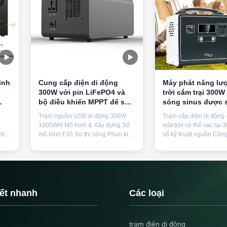
inh
Cung cấp điện di động
Máy phát năng lư
300W với pin LiFePO4 và
trời cắm trại 300
bộ điều khiển MPPT để sạc
sóng sinus được 
năng lượng mặt trời
để dự phòng điện
Trạm nguồn USB di động 300W
Trạm cấp điện di động 
1005WH Mô hình & Xây dựng Số
mặt trời có thể sạc lại
ới
mô hình:F35 Sự thi công:Phun kim
số kỹ thuật nguồn Công
có 3
loại Thông số vật lý Cân
mức 300W, Công suất c
hích
nặng:9,5kg Kích thước:294mm ×
600W Điện áp đầu ra 
130mm × 217mm (L×W×H) Thông
50Hz/110V 60Hz × 1 C
ng
số kỹ thuật cốt lõi Vật liệu pin
USB/Type-C USB 5V1A
i
LiFePO4 (Lithium Sắt Phosphate)
QC3.0 Tính năng bảo v
Công suất định mức 1005Wh (có
thấp, quá áp, quá nhiệt,
kết nhanh
Các loại
thể lựa chọn 896Wh) Chu kỳ sống
ngắn mạch Nhiệt độ làm 
...
trạm điện di động