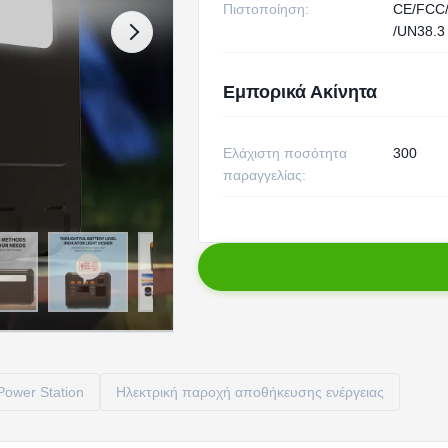
Πιστοποίηση:
CE/FCC
/UN38.3
Εμπορικά Ακίνητα
Ελάχιστη ποσότητα
300
παραγγελίας:
ower Station
Ηλεκτρική παροχή αποθήκευσης ενέργειας