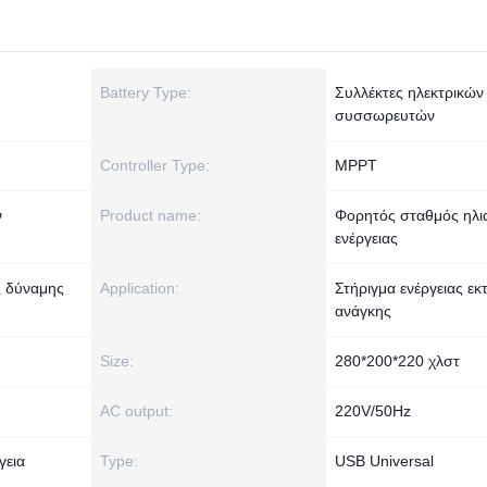
Battery Type:
Συλλέκτες ηλεκτρικών
συσσωρευτών
Controller Type:
MPPT
ν
Product name:
Φορητός σταθμός ηλι
ενέργειας
ς δύναμης
Application:
Στήριγμα ενέργειας εκ
ανάγκης
Size:
280*200*220 χλστ
AC output:
220V/50Hz
γεια
Type:
USB Universal