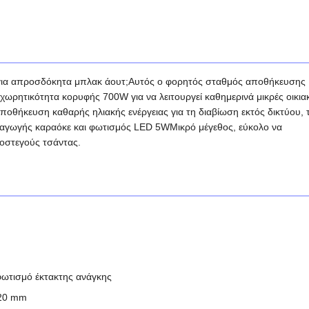
ς για απροσδόκητα μπλακ άουτ;Αυτός ο φορητός σταθμός αποθήκευσης
ωρητικότητα κορυφής 700W για να λειτουργεί καθημερινά μικρές οικια
οθήκευση καθαρής ηλιακής ενέργειας για τη διαβίωση εκτός δικτύου, 
ραγωγής καραόκε και φωτισμός LED 5WΜικρό μέγεθος, εύκολο να
ροστεγούς τσάντας.
ωτισμό έκτακτης ανάγκης
220 mm