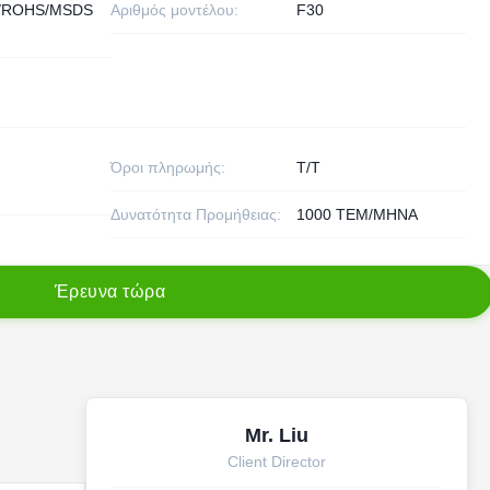
/ROHS/MSDS
Αριθμός μοντέλου:
F30
Όροι πληρωμής:
T/T
Δυνατότητα Προμήθειας:
1000 ΤΕΜ/ΜΗΝΑ
Έ
ρ
ε
υ
ν
α
τ
ώ
ρ
α
Mr. Liu
Client Director