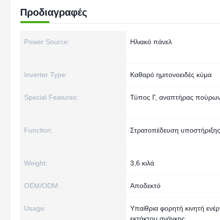
Προδιαγραφές
Power Source:
Ηλιακό πάνελ
Inverter Type:
Καθαρό ημιτονοειδές κύμα
Special Features:
Τύπος Γ, αναπτήρας πούρω
Function:
Στρατοπέδευση υποστήριξη
Weight:
3,6 κιλά
OEM/ODM:
Αποδεκτό
Usage:
Υπαίθρια φορητή κινητή ενέρ
εκτάκτου ανάγκης