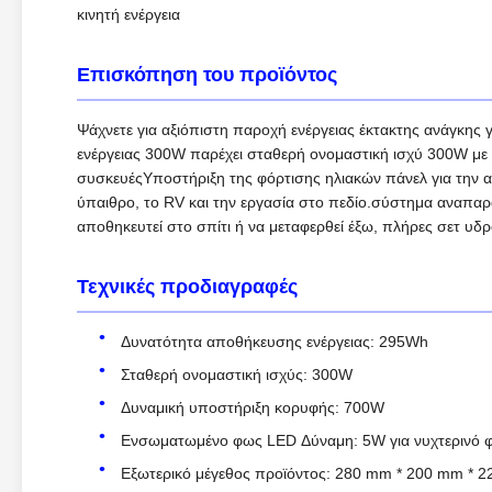
κινητή ενέργεια
Επισκόπηση του προϊόντος
Ψάχνετε για αξιόπιστη παροχή ενέργειας έκτακτης ανάγκη
ενέργειας 300W παρέχει σταθερή ονομαστική ισχύ 300W με χ
συσκευέςΥποστήριξη της φόρτισης ηλιακών πάνελ για την απ
ύπαιθρο, το RV και την εργασία στο πεδίο.σύστημα αναπα
αποθηκευτεί στο σπίτι ή να μεταφερθεί έξω, πλήρες σετ υδ
Τεχνικές προδιαγραφές
Δυνατότητα αποθήκευσης ενέργειας: 295Wh
Σταθερή ονομαστική ισχύς: 300W
Δυναμική υποστήριξη κορυφής: 700W
Ενσωματωμένο φως LED Δύναμη: 5W για νυχτερινό φ
Εξωτερικό μέγεθος προϊόντος: 280 mm * 200 mm * 