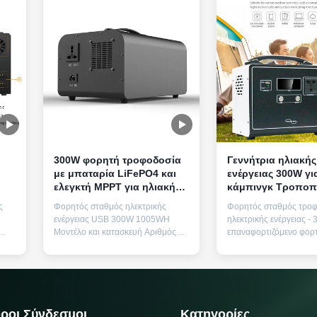
300W φορητή τροφοδοσία
Γεννήτρια ηλιακής
με μπαταρία LiFePO4 και
ενέργειας 300W γι
ελεγκτή MPPT για ηλιακή
κάμπινγκ Τροποποιημένο
φόρτιση
ημιτονοειδές κύμα
ς
Φορητός σταθμός ηλεκτρικής
Φορητός σταθμός τροφ
S
εφεδρική παροχή 
ενέργειας USB 300W 1005WH
ηλεκτρικής ενέργειας -
έκτακτης ανάγκης
Μοντέλο και κατασκευή Αριθμός
επαναφορτιζόμενο φορτ
μοντέλου:F35
ηλιακών συλλεκτών Πρ
με
Κατασκευή:Ψεκασμός μετάλλων
ισχύος Κατηγορία ισχύ
ούς
Φυσικές προδιαγραφές Βάρος:90,5
μέγιστη ισχύς 600W Δυ
kg Μέγεθος:294 mm × 130 mm ×
220V 50Hz/110V 60Hz 
217 mm (L × W × H) Βασικές
USB/τύπου C USB 5V1
τεχνικές παραμέτρους Υλικά
QC3.0 Προστατευτικά σ
ροι Σύνδεσμοι
Κατηγορίες