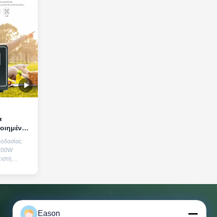
α
 για
οδοσίας
ρεύματος
 300W
ιστή
οδιαγραφές
ος 300W,
ναμική τάση
× 1 Πορτ
A, 5V2A,
τοιχεία
Eason
Μας ελάτε σε επαφή με