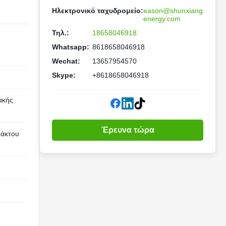
Ηλεκτρονικό ταχυδρομείο:
eason@shunxiang
energy.com
Τηλ.:
18658046918
Whatsapp:
8618658046918
Wechat:
13657954570
Skype:
+8618658046918
ακής
Έρευνα τώρα
τάκτου