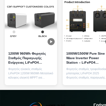
1200W 960Wh Φορητός
1000W/1500W Pure Sine
Σταθμός Παραγωγής
Wave Inverter Power
Ενέργειας LiFePO4
Station – LiFePO4
Ελεγκτής MPPT Παροχή
μπαταρία αποθήκευσης
Φορητός ηλιακός σταθμός
Φορητός σταθμός τροφοδοσία
Ενέργειας Αποθήκευσης
ενέργειας με έξυπνο BM
LiFePO4 1200W 960Wh Μεταλλικό
μπαταρίας LiFePO4 2025
και γρήγορη φόρτιση
κέλυφος ελεγκτή MPPT για
Φορητός σταθμός παραγωγής
αποθήκευση τροφοδοτικού
ηλεκτρικής ενέργειας υψηλής
έκτακτης ανάγκης σε εξωτερικό
χωρητικότητας 1000W/1500W 
χώρο σπιτιού Προδιαγραφές
έξοδο AC καθαρού ημιτονοειδ
προϊόντος Όνομα προϊόντος
κύματος, με 3 εξόδους AC και
Φορητό τροφοδοτικό
συμβατότητα γενικής χρήσης
αποθήκευσης ενέργειας Αριθμός
βύσματος για αξιόπιστη
Γρήγο