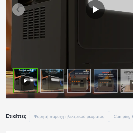
Ετικέττες
Φορητή παροχή ηλεκτρικού ρεύματος
Camping P