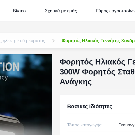
Βίντεο
Σχετικά με εμάς
Γύρος εργοστασίω
 ηλεκτρικού ρεύματος
Φορητός Ηλιακός Γεννήτης Χονδρ
Φορητός Ηλιακός Γε
300W Φορητός Σταθ
Ανάγκης
Βασικές Ιδιότητες
Τόπος καταγωγής:
Γκουανγκ