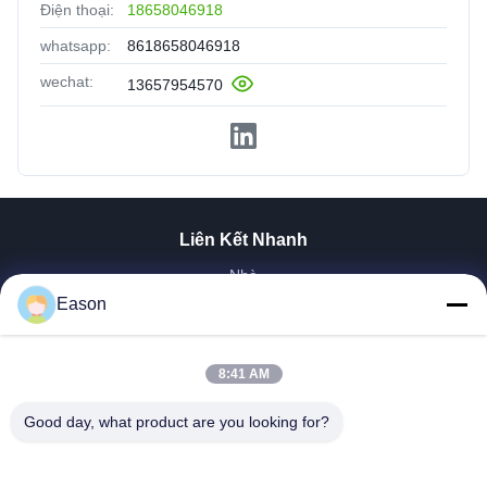
Điện thoại:
18658046918
whatsapp:
8618658046918
wechat:
13657954570
Liên Kết Nhanh
Nhà
Sản Phẩm
Eason
Video
Về Chúng Tôi
8:41 AM
Tham Quan Nhà Máy
Kiểm Soát Chất Lượng
Good day, what product are you looking for?
Liên Hệ Chúng Tôi
Yêu Cầu Báo Giá