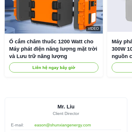
VIDEO
Ổ cắm châm thuốc 1200 Watt cho
Máy phá
Máy phát điện năng lượng mặt trời
300W 10
và Lưu trữ năng lượng
nguồn c
ngoài tr
Liên hệ ngay bây giờ
Mr. Liu
Client Director
E-mail:
eason@shunxiangenergy.com