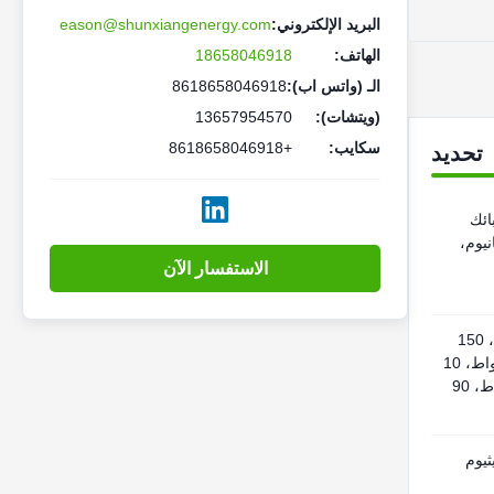
البريد الإلكتروني:
eason@shunxiangenergy.com
الهاتف:
18658046918
الـ (واتس اب):
8618658046918
(ويتشات):
13657954570
سكايب:
+8618658046918
تحديد
بائك
نيوم،
الاستفسار الآن
22.5 واط، 35 واط، 100 واط، 150
واط، 120 واط، 30 واط، 25 واط، 10
واط، 50 واط، 18 واط، 80 واط، 90
ثيوم