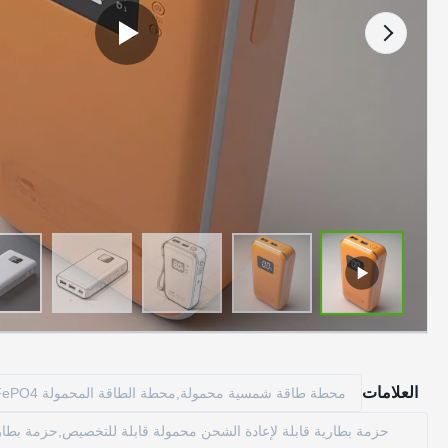
العلامات
محطة طاقة شمسية محمولة,محطة الطاقة المحمولة LiFePO4,حزمة بطارية قابلة لإعادة الشحن محمولة