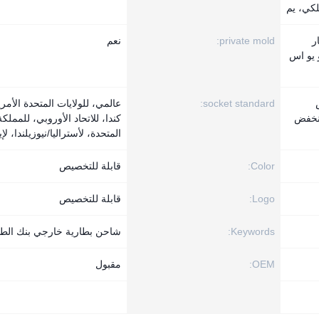
لكي، يم
ر
private mold:
نعم
 يو اس
socket standard:
عالمي، للولايات المتحدة الأمري
منخفض
كندا، للاتحاد الأوروبي، للمملكة
المتحدة، لأستراليا/نيوزيلندا، لإ
Color:
قابلة للتخصيص
Logo:
قابلة للتخصيص
Keywords:
شاحن بطارية خارجي بنك الطا
OEM:
مقبول