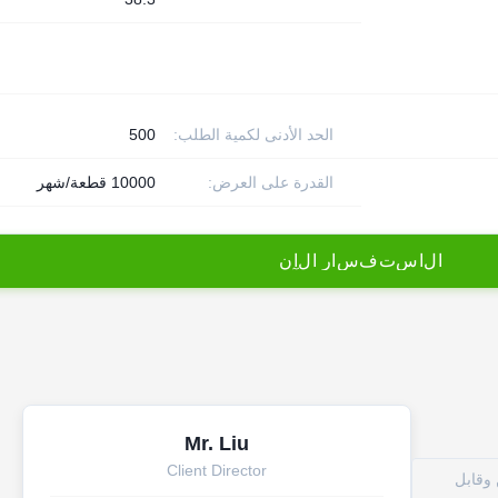
الحد الأدنى لكمية الطلب:
500
القدرة على العرض:
10000 قطعة/شهر
ا
ل
ا
س
ت
ف
س
ا
ر
ا
ل
آ
ن
Mr. Liu
Client Director
لإعادة الشحن وقابل