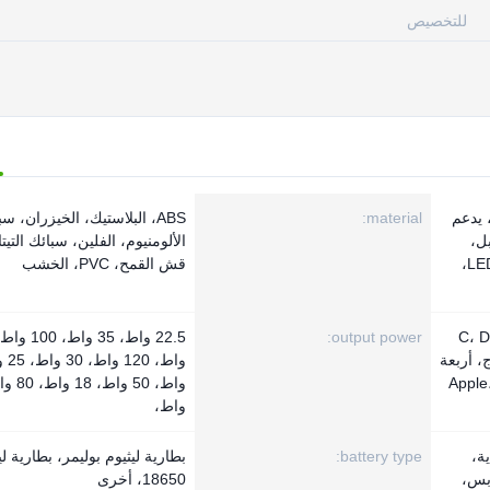
للتخصيص
 يدعم
material:
ABS، البلاستيك، الخيزران، س
ل،
الألومنيوم، الفلين، سبائك التيتا
شحن الألواح الشمسية، شاشة LED،
قش القمح، PVC، الخشب
C، DC، ،
output power:
USB/ مزدوج، أربعة
واجهة Apple، USB
واط،
ة،
battery type:
بطارية ليثيوم بوليمر، بطارية لي
بس،
18650، أخرى