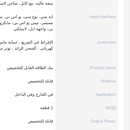
سعة عالية، مع كابل، شاحن لاس
input interface:
ايه سي، نوع سي، يو اس بي، تيا
مستمر، ميني يو اس بي، مايكرو
بي، واجهة ابل، لاسلكي
protection:
الإفراط في التفريغ ، حماية ماس
كهربائى ، الشحن الزائد ، توتر 
Product name:
بنك الطاقة القابل للتخصيص
Material:
قابلة للتخصيص
Application:
في الخارج وفي الداخل
MOQ:
1 قطعة
Output Power:
قابلة للتخصيص