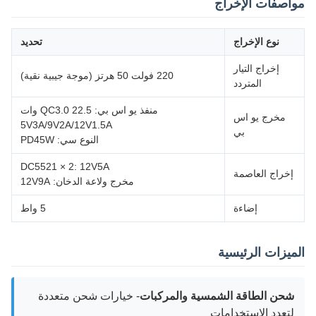
مواصفات الإخراج
نوع الإخراج
تحديد
إخراج التيار
220 فولت 50 هرتز (موجة جيبية نقية)
المتردد
منفذ يو اس بي: QC3.0 22.5 وات
مخرج يو اس
5V3A/9V2A/12V1.5A
بي
النوع سي: PD45W
DC5521 × 2: 12V5A
إخراج العاصمة
مخرج ولاعة الدخان: 12V9A
إضاءة
5 واط
الميزات الرئيسية
شحن الطاقة الشمسية والمركبات
- خيارات شحن متعددة
لتعدد الاستخدامات