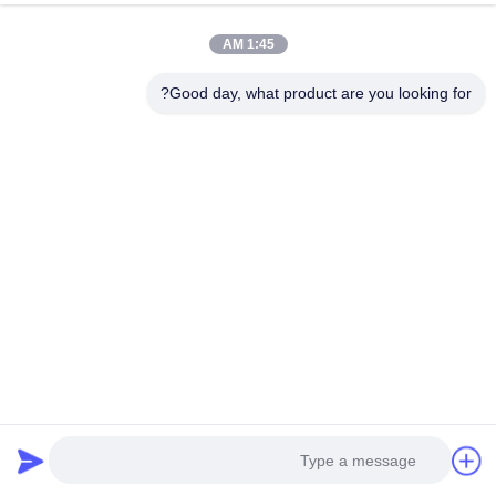
1:45 AM
Good day, what product are you looking for?
Mr. Liu
Client Director
البريد
eason@shunxiangenergy.com
الإلكتروني:
الهاتف:
18658046918
الـ (واتس
8618658046918
اب):
(ويتشات):
13657954570