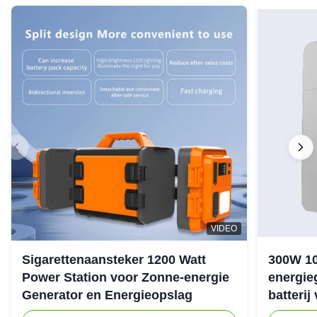
VIDEO
Sigarettenaansteker 1200 Watt
300W 1
Power Station voor Zonne-energie
energie
Generator en Energieopslag
batterij
noodstr