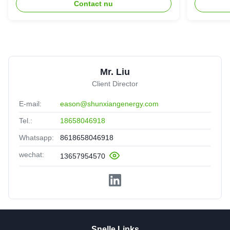
Contact nu
Mr. Liu
Client Director
E-mail:
eason@shunxiangenergy.com
Tel.:
18658046918
Whatsapp:
8618658046918
wechat:
13657954570
Snelle Links