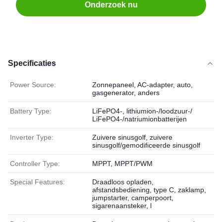
Onderzoek nu
Specificaties
Power Source:
Zonnepaneel, AC-adapter, auto,
gasgenerator, anders
Battery Type:
LiFePO4-, lithiumion-/loodzuur-/
LiFePO4-/natriumionbatterijen
Inverter Type:
Zuivere sinusgolf, zuivere
sinusgolf/gemodificeerde sinusgolf
Controller Type:
MPPT, MPPT/PWM
Special Features:
Draadloos opladen,
afstandsbediening, type C, zaklamp,
jumpstarter, camperpoort,
sigarenaansteker, l