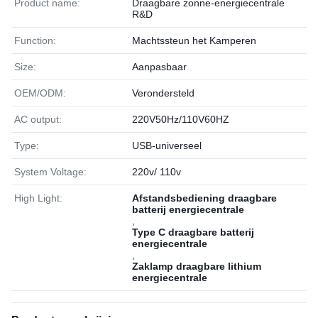
Product name:
Draagbare zonne-energiecentrale
R&D
Function:
Machtssteun het Kamperen
Size:
Aanpasbaar
OEM/ODM:
Verondersteld
AC output:
220V50Hz/110V60HZ
Type:
USB-universeel
System Voltage:
220v/ 110v
High Light:
Afstandsbediening draagbare
batterij energiecentrale
,
Type C draagbare batterij
energiecentrale
,
Zaklamp draagbare lithium
energiecentrale