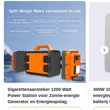
VIDEO
Sigarettenaansteker 1200 Watt
300W 1
Power Station voor Zonne-energie
energie
Generator en Energieopslag
batterij
noodstr