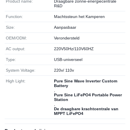
Product name:
Draagbare zonne-energiecentrale
R&D
Function:
Machtssteun het Kamperen
Size:
Aanpasbaar
OEM/ODM:
Verondersteld
AC output:
220V50Hz/110V60HZ
Type:
USB-universeel
System Voltage:
220v/ 110v
High Light:
Pure Sine Wave Inverter Custom
Battery
,
Pure Sine LiFePO4 Portable Power
Station
,
De draagbare krachtcentrale van
MPPT LiFePO4