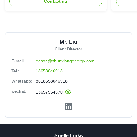
Contact nu
Mr. Liu
Client Director
E-mail:
eason@shunxiangenergy.com
Tel.:
18658046918
Whatsapp:
8618658046918
wechat:
13657954570
Snelle Links