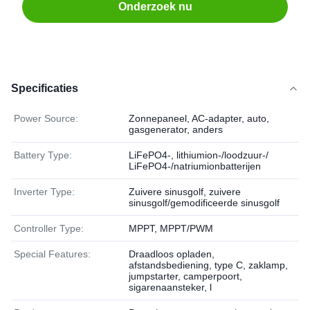
Onderzoek nu
Specificaties
Power Source:
Zonnepaneel, AC-adapter, auto,
gasgenerator, anders
Battery Type:
LiFePO4-, lithiumion-/loodzuur-/
LiFePO4-/natriumionbatterijen
Inverter Type:
Zuivere sinusgolf, zuivere
sinusgolf/gemodificeerde sinusgolf
Controller Type:
MPPT, MPPT/PWM
Special Features:
Draadloos opladen,
afstandsbediening, type C, zaklamp,
jumpstarter, camperpoort,
sigarenaansteker, l