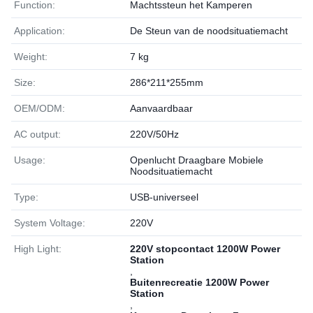
Function:
Machtssteun het Kamperen
Application:
De Steun van de noodsituatiemacht
Weight:
7 kg
Size:
286*211*255mm
OEM/ODM:
Aanvaardbaar
AC output:
220V/50Hz
Usage:
Openlucht Draagbare Mobiele
Noodsituatiemacht
Type:
USB-universeel
System Voltage:
220V
High Light:
220V stopcontact 1200W Power
Station
,
Buitenrecreatie 1200W Power
Station
,