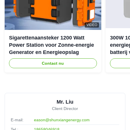
VIDEO
Sigarettenaansteker 1200 Watt
300W 1
Power Station voor Zonne-energie
energie
Generator en Energieopslag
batterij
noodstr
Contact nu
Mr. Liu
Client Director
E-mail:
eason@shunxiangenergy.com
Tel.:
18658046918