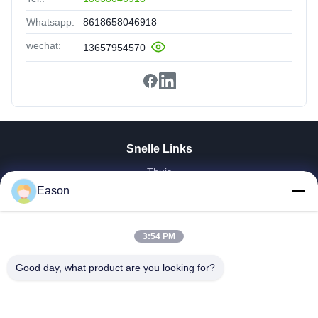
Whatsapp:
8618658046918
wechat:
13657954570
Snelle Links
Thuis
Producten
Eason
Videos
Over Ons
3:54 PM
Fabrieksreis
Kwaliteitscontrole
Good day, what product are you looking for?
Contacteer Ons
Vraag Een Offerte Aan