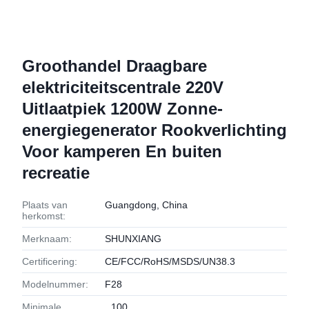
Groothandel Draagbare
elektriciteitscentrale 220V
Uitlaatpiek 1200W Zonne-
energiegenerator Rookverlichting
Voor kamperen En buiten
recreatie
Plaats van
Guangdong, China
herkomst:
Merknaam:
SHUNXIANG
Certificering:
CE/FCC/RoHS/MSDS/UN38.3
Modelnummer:
F28
Minimale
100