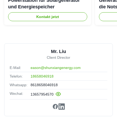
Powerstation für Solargenerator
Generat
und Energiespeicher
die Not
Kontakt jetzt
Mr. Liu
Client Director
E-Mail:
eason@shunxiangenergy.com
Telefon:
18658046918
Whatsapp:
8618658046918
Wechat:
13657954570