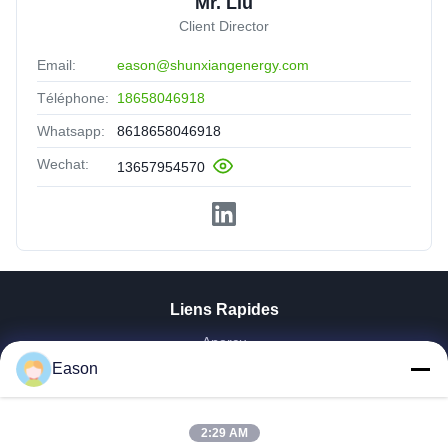
Mr. Liu
Client Director
Email:
eason@shunxiangenergy.com
Téléphone:
18658046918
Whatsapp:
8618658046918
Wechat:
13657954570
Liens Rapides
Aperçu
Eason
Produits
Vidéos
A Propos De Nous
2:29 AM
Visite D'usine