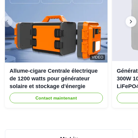
VIDEO
Allume-cigare Centrale électrique
Générat
de 1200 watts pour générateur
300W 10
solaire et stockage d'énergie
LiFePO4
d'urgen
Contact maintenant