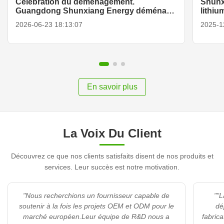
Célébration du déménagement.
Shunx
Guangdong Shunxiang Energy déménage
lithiu
officiellement dans une nouvelle usine
9V, ét
2026-06-23 18:13:07
2025-1
dans la zone de haute technologie de
dével
Huizhou Zhongkai.
En savoir plus
La Voix Du Client
Découvrez ce que nos clients satisfaits disent de nos produits et
services. Leur succès est notre motivation.
"Nous recherchions un fournisseur capable de
""
soutenir à la fois les projets OEM et ODM pour le
dé
marché européen.Leur équipe de R&D nous a
fabrica