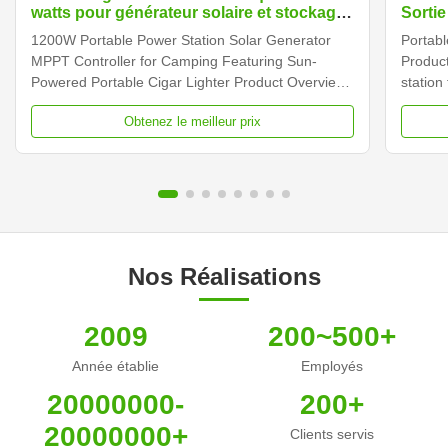
watts pour générateur solaire et stockage
Sorti
d'énergie
d'éne
1200W Portable Power Station Solar Generator
Portab
le cam
MPPT Controller for Camping Featuring Sun-
Product
Powered Portable Cigar Lighter Product Overview
station
The 1200W Portable Power Station Solar
pure si
Obtenez le meilleur prix
Generator is a versatile power solution featuring
option
MPPT controller technology, designed for camping
Technic
and outdoor use with sun...
Power S
Nos Réalisations
2009
200~500+
Année établie
Employés
20000000-
200+
20000000+
Clients servis