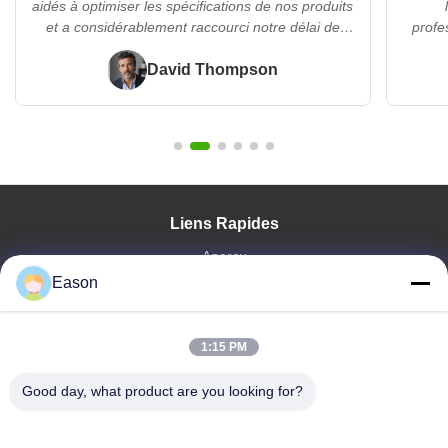
aidés à optimiser les spécifications de nos produits
et a considérablement raccourci notre délai de
profe
commercialisation..??"
maniè
David Thompson
d'
Liens Rapides
Aperçu
Eason
Produits
Vidéos
A Propos De Nous
1:15 PM
Visite D'usine
Contrôle De La Qualité
Good day, what product are you looking for?
Contact
Demande De Soumission