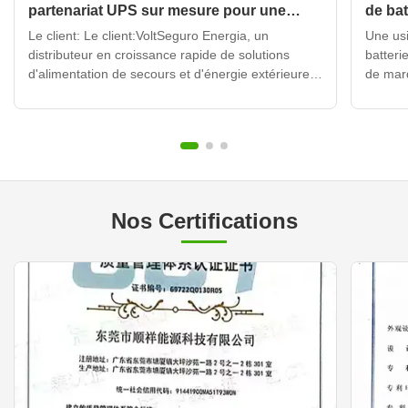
partenariat UPS sur mesure pour une
de bat
centrale électrique portable
long 
Le client: Le client:VoltSeguro Energia, un
Une usi
numér
distributeur en croissance rapide de solutions
batteri
d'alimentation de secours et d'énergie extérieure
de mar
basé à São Paulo, au Brésil. Le défi: Le défi:Le
mondia
marché brésilien dynamique présente des défis
Energy 
énergétiques uniques: instabilité fréquente du
R&D de 
réseau dans les ...
et les s
Nos Certifications