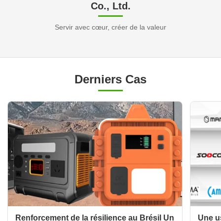
Co., Ltd.
Servir avec cœur, créer de la valeur
Derniers Cas
Renforcement de la résilience au Brésil Un
Une us