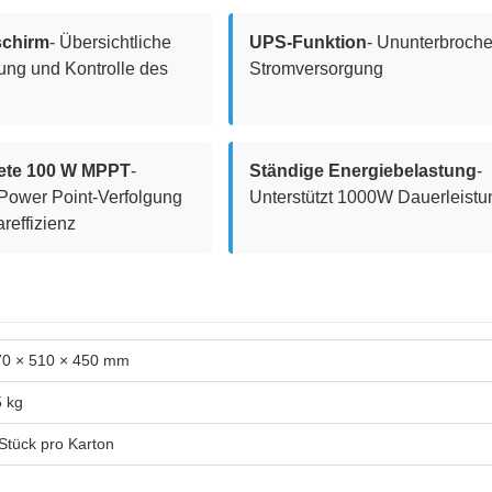
schirm
- Übersichtliche
UPS-Funktion
- Ununterbroch
ng und Kontrolle des
Stromversorgung
tete 100 W MPPT
-
Ständige Energiebelastung
-
Power Point-Verfolgung
Unterstützt 1000W Dauerleistu
areffizienz
70 × 510 × 450 mm
 kg
Stück pro Karton