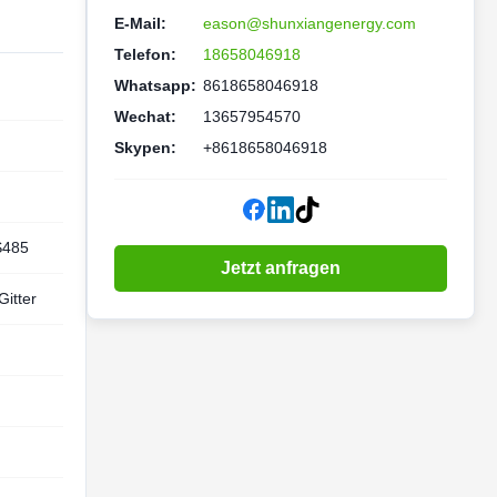
E-Mail:
eason@shunxiangenergy.com
Telefon:
18658046918
Whatsapp:
8618658046918
Wechat:
13657954570
Skypen:
+8618658046918
S485
Jetzt anfragen
Gitter