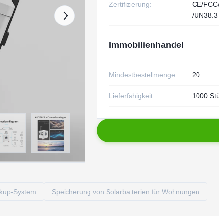
Zertifizierung:
CE/FCC
/UN38.3
Immobilienhandel
Mindestbestellmenge:
20
Lieferfähigkeit:
1000 St
ckup-System
Speicherung von Solarbatterien für Wohnungen