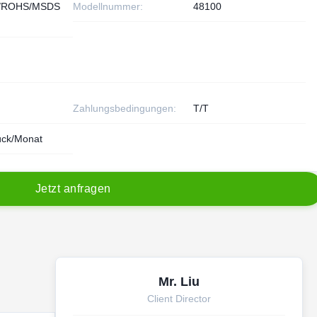
/ROHS/MSDS
Modellnummer:
48100
Zahlungsbedingungen:
T/T
ück/Monat
J
e
t
z
t
a
n
f
r
a
g
e
n
Mr. Liu
Client Director