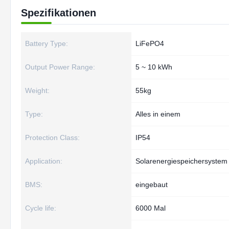
Spezifikationen
Battery Type:
LiFePO4
Output Power Range:
5 ~ 10 kWh
Weight:
55kg
Type:
Alles in einem
Protection Class:
IP54
Application:
Solarenergiespeichersystem
BMS:
eingebaut
Cycle life:
6000 Mal