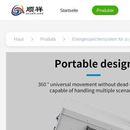
Startseite
Produkte
Haus
Produits
Energiespeichersystem für z