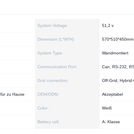
System Voltage:
51,2 v
Dimension (L*W*H):
570*510*450mm
System Type:
Wandmontiert
Communication Port:
Can, RS-232, R
Grid connection:
Off-Grid, Hybrid-
 für zu Hause
OEM/ODM:
Akzeptabel
Color:
Weiß
Battery cell:
A- Klasse