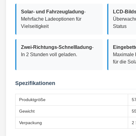
Solar- und Fahrzeugladung
-
LCD-Bild
Mehrfache Ladeoptionen für
Überwachu
Vielseitigkeit
Status
Zwei-Richtungs-Schnellladung
-
Eingebet
In 2 Stunden voll geladen.
Maximale 
für die Sol
Spezifikationen
Produktgröße
5
Gewicht
55
Verpackung
2 