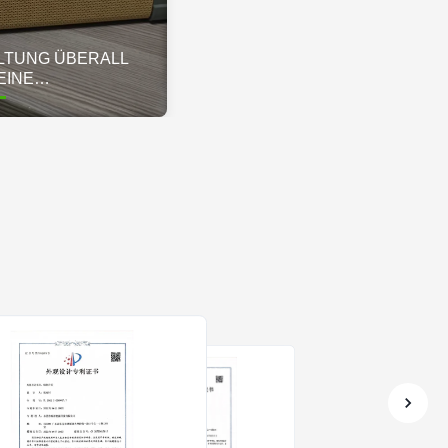
LTUNG ÜBERALL
EINE
HNEIDERTE E
SUNG FÜR O
ABENTEUER