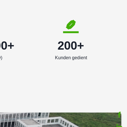
00+
200+
)
Kunden gedient