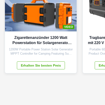
VIDEO
Zigarettenanzünder 1200 Watt
Tragbare
Powerstation für Solargenerator
mit 220 V
und Energiespeicher
Sol
1200W Portable Power Station Solar Generator
Portable 6
Rauchan
MPPT Controller for Camping Featuring Sun-
Product Ove
Powered Portable Cigar Lighter Product
station 
E
Overview The 1200W Portable Power Station
technology
Erhalten Sie besten Preis
Erha
Solar Generator is a versatile power solution
multiple 
featuring MPPT controller technology, designed
emerge
for camping and outdoor use with sun...
Specificati
S