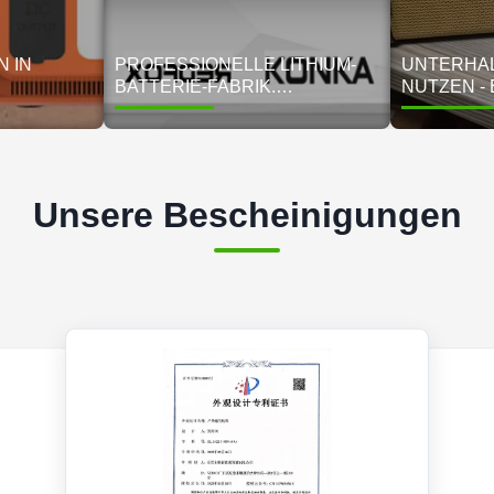
N IN
PROFESSIONELLE LITHIUM-
UNTERHA
BATTERIE-FABRIK.
NUTZEN - 
LANGFRISTIGER OEM-
MASSGESC
PARTNER DES
NERGIELÖ
WELTBEKANNTEN DIGITAL-
UTDOOR-
UND ENERGIESPEICHER-BH.
Unsere Bescheinigungen