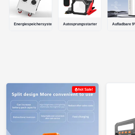
tem für zu Hause
Autosprungsstarter
Aufladbare 9V-Batterien
Aufladbare A
hot Sale!