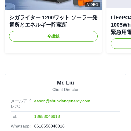
VIDEO
シガライター 1200ワット ソーラー発
LiFe
電所とエネルギー貯蔵所
1005
緊急用
今接触
Mr. Liu
Client Director
メールアド
eason@shunxiangenergy.com
レス:
Tel:
18658046918
Whatsapp:
8618658046918