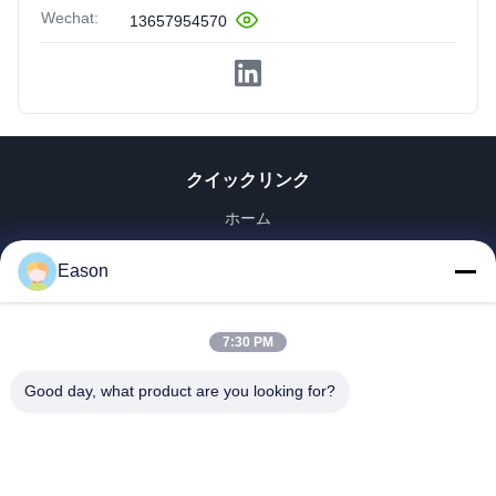
Wechat:
13657954570
クイックリンク
ホーム
製品
Eason
ビデオ
企業情報
会社案内
7:30 PM
品質管理
Good day, what product are you looking for?
お問い合わせ
見積依頼
ニュース