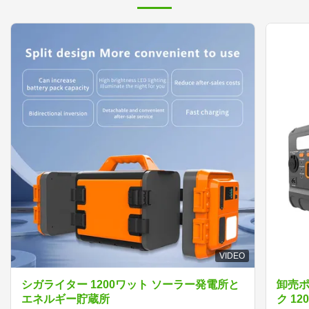
VIDEO
シガライター 1200ワット ソーラー発電所と
卸売ポ
エネルギー貯蔵所
ク 1