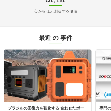
Co., Ltd.
心 から 仕え,創造 する 価値
最近 の 事件
ブラジルの回復力を強化する 合わせたポー
専門の