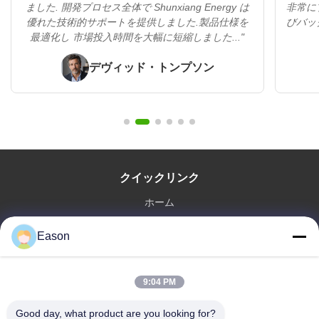
ました. 開発プロセス全体で Shunxiang Energy は
非常に
優れた技術的サポートを提供しました.製品仕様を
びバッ
最適化し 市場投入時間を大幅に短縮しました..."
デヴィッド・トンプソン
クイックリンク
ホーム
製品
Eason
ビデオ
企業情報
会社案内
9:04 PM
品質管理
Good day, what product are you looking for?