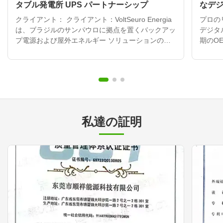
タブル発電所 UPS パートナーシップ
なデジ
ラの長
クライアント： クライアント：VoltSeuro Energia
プロの
は、ブラジルのサンパウロに拠点を置くバックアッ
デジタ
プ電源および屋外エネルギー ソリューションの販
期のO
売代理店として急速に成長しています。 チャレン
は,リ
ジ： チャレンジ：ブラジルのダイナミックな市場
れたO
は、都市部で頻繁に起こる送電網の不安定性、中小
主にア
企業や家庭向けの信頼できるバックアップ電力に対
製造し
する需要の急増、屋外レクリエーションやフェステ
電池パ
ィバルに対する情熱的な文化など、独特のエネルギ
屋外ポ
ー課題を抱えています。 VoltSegro は、プレミアム
器用の
私達の証明
製品ラインを拡大するための戦略的製造パートナー
的な研
を探していました。彼らは、重要なアプリケーショ
ンドな
ンの停止中にシー...
解決し