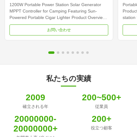
プや
1200W Portable Power Station Solar Generator
Portab
ー
MPPT Controller for Camping Featuring Sun-
Product
Powered Portable Cigar Lighter Product Overview
station
The 1200W Portable Power Station Solar
pure si
お問い合わせ
Generator is a versatile power solution featuring
option
MPPT controller technology, designed for camping
Technic
and outdoor use with sun...
Power S
私たちの実績
2009
200~500+
確立される年
従業員
20000000-
200+
20000000+
役立つ顧客