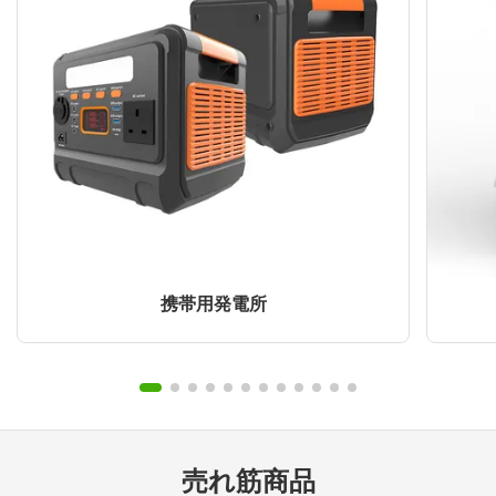
携帯用発電所
売れ筋商品