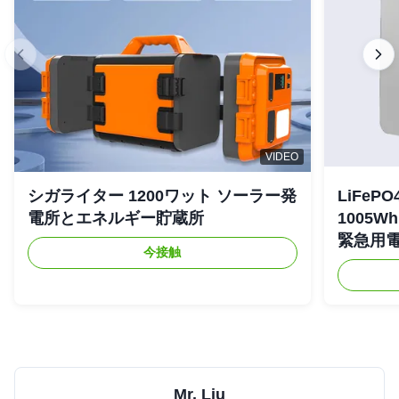
VIDEO
シガライター 1200ワット ソーラー発
LiFe
電所とエネルギー貯蔵所
1005
緊急用
今接触
Mr. Liu