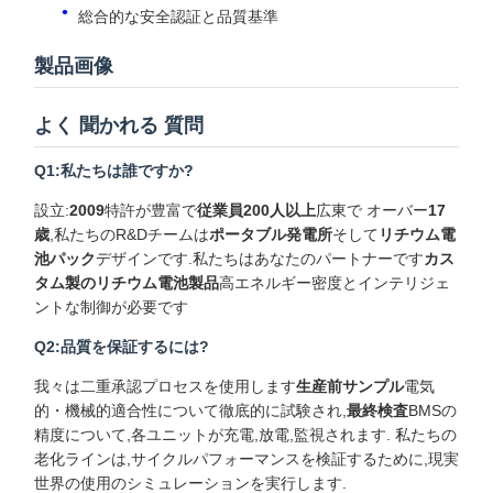
総合的な安全認証と品質基準
製品画像
よく 聞かれる 質問
Q1:私たちは誰ですか?
設立:
2009
特許が豊富で
従業員200人以上
広東で オーバー
17
歳
,私たちのR&Dチームは
ポータブル発電所
そして
リチウム電
池パック
デザインです.私たちはあなたのパートナーです
カス
タム製のリチウム電池製品
高エネルギー密度とインテリジェ
ントな制御が必要です
Q2:品質を保証するには?
我々は二重承認プロセスを使用します
生産前サンプル
電気
的・機械的適合性について徹底的に試験され,
最終検査
BMSの
精度について,各ユニットが充電,放電,監視されます. 私たちの
老化ラインは,サイクルパフォーマンスを検証するために,現実
世界の使用のシミュレーションを実行します.