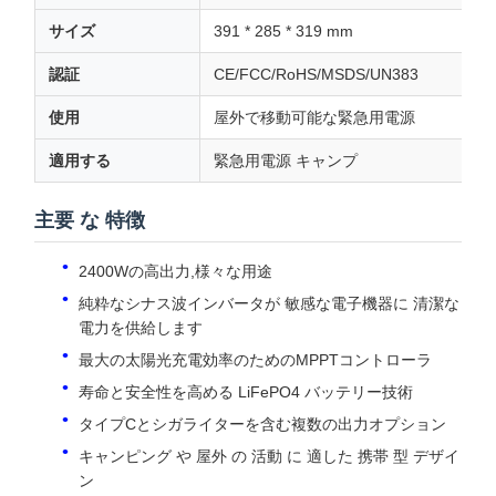
サイズ
391 * 285 * 319 mm
認証
CE/FCC/RoHS/MSDS/UN383
使用
屋外で移動可能な緊急用電源
適用する
緊急用電源 キャンプ
主要 な 特徴
2400Wの高出力,様々な用途
純粋なシナス波インバータが 敏感な電子機器に 清潔な
電力を供給します
最大の太陽光充電効率のためのMPPTコントローラ
寿命と安全性を高める LiFePO4 バッテリー技術
タイプCとシガライターを含む複数の出力オプション
キャンピング や 屋外 の 活動 に 適した 携帯 型 デザイ
ン