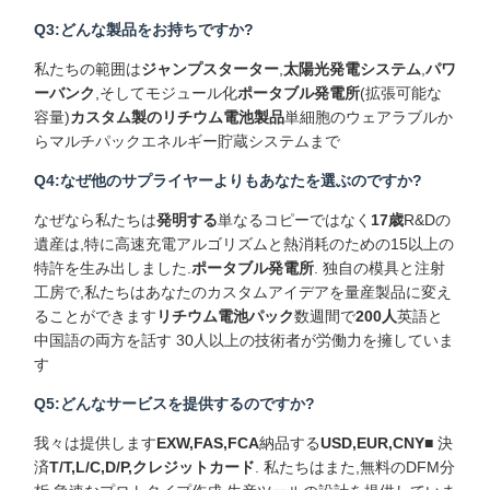
Q3:どんな製品をお持ちですか?
私たちの範囲は
ジャンプスターター
,
太陽光発電システム
,
パワ
ーバンク
,そしてモジュール化
ポータブル発電所
(拡張可能な
容量)
カスタム製のリチウム電池製品
単細胞のウェアラブルか
らマルチパックエネルギー貯蔵システムまで
Q4:なぜ他のサプライヤーよりもあなたを選ぶのですか?
なぜなら私たちは
発明する
単なるコピーではなく
17歳
R&Dの
遺産は,特に高速充電アルゴリズムと熱消耗のための15以上の
特許を生み出しました.
ポータブル発電所
. 独自の模具と注射
工房で,私たちはあなたのカスタムアイデアを量産製品に変え
ることができます
リチウム電池パック
数週間で
200人
英語と
中国語の両方を話す 30人以上の技術者が労働力を擁していま
す
Q5:どんなサービスを提供するのですか?
我々は提供します
EXW,FAS,FCA
納品する
USD,EUR,CNY
■ 決
済
T/T,L/C,D/P,クレジットカード
. 私たちはまた,無料のDFM分