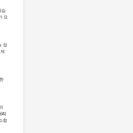
왔습
가 요
능 점
실제
또한
상의
터리
해소합