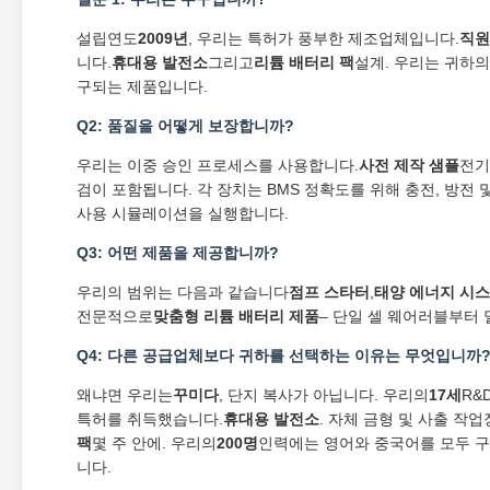
설립연도
2009년
, 우리는 특허가 풍부한 제조업체입니다.
직원
니다.
휴대용 발전소
그리고
리튬 배터리 팩
설계. 우리는 귀하
구되는 제품입니다.
Q2: 품질을 어떻게 보장합니까?
우리는 이중 승인 프로세스를 사용합니다.
사전 제작 샘플
전기
검이 포함됩니다. 각 장치는 BMS 정확도를 위해 충전, 방전
사용 시뮬레이션을 실행합니다.
Q3: 어떤 제품을 제공합니까?
우리의 범위는 다음과 같습니다
점프 스타터
,
태양 에너지 시
전문적으로
맞춤형 리튬 배터리 제품
– 단일 셀 웨어러블부터
Q4: 다른 공급업체보다 귀하를 선택하는 이유는 무엇입니까
왜냐면 우리는
꾸미다
, 단지 복사가 아닙니다. 우리의
17세
R&
특허를 취득했습니다.
휴대용 발전소
. 자체 금형 및 사출 작
팩
몇 주 안에. 우리의
200명
인력에는 영어와 중국어를 모두 구
니다.