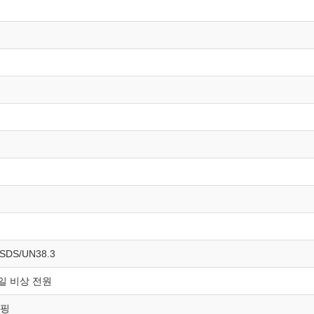
SDS/UN38.3
일 비상 전원
캠핑