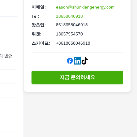
이메일:
eason@shunxiangenergy.com
Tel:
18658046918
왓츠앱:
8618658046918
위챗:
13657954570
스카이프:
+8618658046918
양 발전
지금 문의하세요