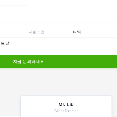
지불 조건:
티/티
세트/달
지
금
문
의
하
세
요
Mr. Liu
Client Director