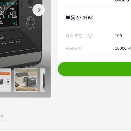
UN38.3
부동산 거래
최소 주문 수량:
100
공급능력:
10000 
공급