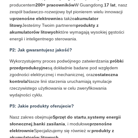
producentem
200+ pracowników
W Guangdong.
17 lat
, nasz
zespół badawczo-rozwojowy był pionierem wielu innowacji
w
przenośne elektrownie
a także
akumulator
litowy
Jesteśmy Twoim partnerem
produkty z
akumulatorów litowych
które wymagają wysokiej gęstości
energii i inteligentnego sterowania.
P2: Jak gwarantujesz jakość?
Wykorzystujemy proces podwójnego zatwierdzania:
próbki
przedprodukcyjne
są dokładnie badane pod względem
zgodności elektrycznej i mechanicznej, oraz
ostateczna
kontrola
Nasze linii starzenia uruchamiają symulacje
rzeczywistego użytkowania w celu zweryfikowania
wydajności cyklu.
P3: Jakie produkty oferujecie?
Nasz zakres obejmuje
Sprzęt do startu
,
systemy energii
słonecznej
,
banki zasilania
, i modułowe
przenośne
elektrownie
Specjalizujemy się również w:
produkty z
akumulatorów litowych