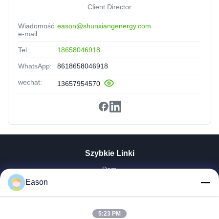
Client Director
Wiadomość
eason@shunxiangenergy.com
e-mail:
Tel.:
18658046918
WhatsApp:
8618658046918
wechat:
13657954570
Szybkie Linki
Dom
Produkty
Eason
Filmy
O Nas
5:23 PM