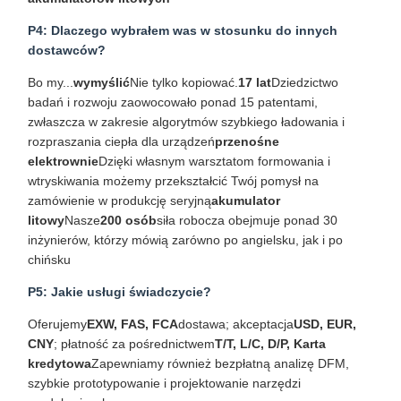
P4: Dlaczego wybrałem was w stosunku do innych
dostawców?
Bo my...
wymyślić
Nie tylko kopiować.
17 lat
Dziedzictwo
badań i rozwoju zaowocowało ponad 15 patentami,
zwłaszcza w zakresie algorytmów szybkiego ładowania i
rozpraszania ciepła dla urządzeń
przenośne
elektrownie
Dzięki własnym warsztatom formowania i
wtryskiwania możemy przekształcić Twój pomysł na
zamówienie w produkcję seryjną
akumulator
litowy
Nasze
200 osób
siła robocza obejmuje ponad 30
inżynierów, którzy mówią zarówno po angielsku, jak i po
chińsku
P5: Jakie usługi świadczycie?
Oferujemy
EXW, FAS, FCA
dostawa; akceptacja
USD, EUR,
CNY
; płatność za pośrednictwem
T/T, L/C, D/P, Karta
kredytowa
Zapewniamy również bezpłatną analizę DFM,
szybkie prototypowanie i projektowanie narzędzi