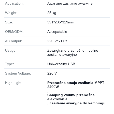
Application:
Awaryjne zasilanie awaryjne
Weight:
25 kg
Size:
391*285*319mm
OEM/ODM:
Accepatable
AC output:
220 V/50 Hz
Usage:
Zewnętrzne przenośne mobilne
zasilanie awaryjne
Type:
Uniwersalny USB
System Voltage:
220 V
High Light:
Przenośna stacja zasilania MPPT
2400W
,
Camping 2400W przenośna
elektrownia
,
Zasilanie awaryjne do kempingu