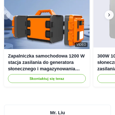
VIDEO
Zapalniczka samochodowa 1200 W
300W 10
stacja zasilania do generatora
słonecz
słonecznego i magazynowania
zasilan
energii
Skontaktuj się teraz
Mr. Liu