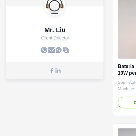
Mr. Liu
Client Director
Bateria 
10W per
de palha
Semi-Aut
Machine 
Moulding
Machine i
O
plastic co
shapes.