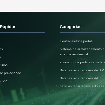
protection Output undervolta...
 Rápidos
Categorias
Central elétrica portátil
ós
Sistema de armazenamento d
energia residencial
s
acionador de partida do salto 
e-nos
Baterias recarregáveis de 9 V
 de privacidade
Baterias recarregáveis AA
 Site
baterias recarregáveis do aaa