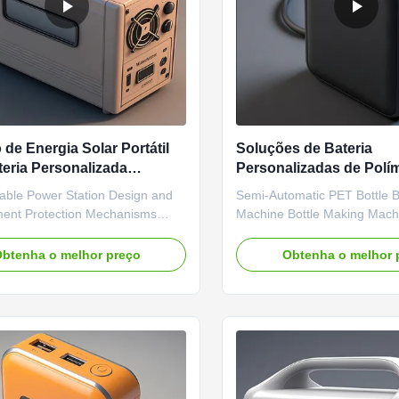
 de Energia Solar Portátil
Soluções de Bateria
eria Personalizada
Personalizadas de Polí
 com Arranque Auxiliar,
Lítio Proteção de Circui
able Power Station Design and
Semi-Automatic PET Bottle 
V e Acendedor de Cigarros
Armazenamento de Ener
ent Protection Mechanisms
Machine Bottle Making Machi
de Alimentação
rvoltage protection Input
Moulding Machine PET Bottl
age protection Output
Machine is suitable for prod
btenha o melhor preço
Obtenha o melhor 
ge protection Output overload
plastic containers and bottles 
n Output undervoltage protection
shapes.
ercurrent/short circuit protection
rature protection Battery ...