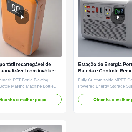
portátil recarregável de
Estação de Energia Port
sonalizável com invólucro
Bateria e Controle Rem
 de trigo
Tipo C e Lanterna, para
omatic PET Bottle Blowing
Fully Customizable MPPT Con
Armazenamento de Ene
Bottle Making Machine Bottle
Powered Energy Storage Sup
 Machine PET Bottle Making
Custom Capacitor Appearanc
s suitable for producing PET
External Battery Protection
btenha o melhor preço
Obtenha o melhor 
ntainers and bottles in all
Input overvoltage protection 
undervoltage protection Out
overvoltage protection Outpu
protection Output undervolta
...