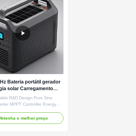
Hz Bateria portátil gerador
gia solar Carregamento
 Saída AC e portas USB
able R&D Design Pure Sine
erter MPPT Controller Energy
Power Capacitor Car Source
Flashlight Protection Mechanisms
btenha o melhor preço
rotection Input overvoltage
n Input undervoltage protection
ervoltage protection Output