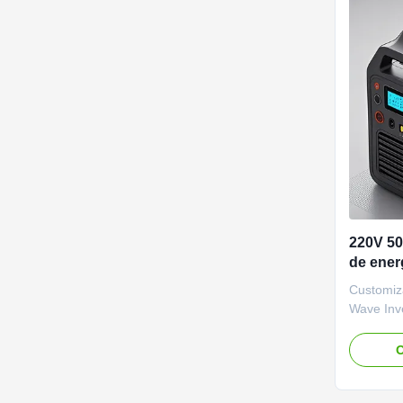
220V 50
de ener
sem fio
Customiz
Wave Inv
Storage 
External 
O
Type of P
protectio
Output ov