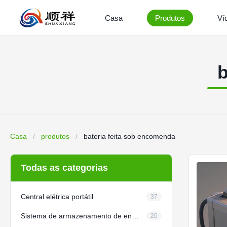
Casa
Produtos
Ví
b
Casa
/
produtos
/
bateria feita sob encomenda
Todas as categorias
Central elétrica portátil
37
Sistema de armazenamento de energia residencial
20