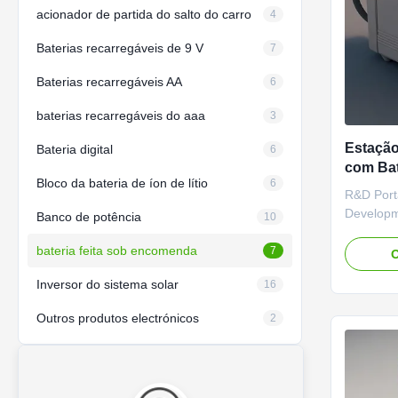
acionador de partida do salto do carro
4
Baterias recarregáveis de 9 V
7
Baterias recarregáveis AA
6
baterias recarregáveis do aaa
3
Estação
Bateria digital
6
com Bat
Bloco da bateria de íon de lítio
6
LiFePO4
R&D Port
Porta R
Developm
Banco de potência
10
Input ove
bateria feita sob encomenda
undervolt
7
O
overvolta
Inversor do sistema solar
16
protectio
Output ov
Outros produtos electrónicos
2
Overtempe