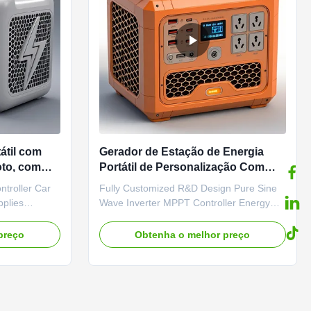
átil com
Gerador de Estação de Energia
oto, com
Portátil de Personalização Com
Controlador MPPT Inversor de
troller Car
Fully Customized R&D Design Pure Sine
rgia
Onda Senoidal Pura G
plies
Wave Inverter MPPT Controller Energy
e Flashlight
Storage Power Capacitor Car Source
 Mechanisms
External Battery Product Description
preço
Obtenha o melhor preço
Input
Advanced protection mechanisms ensure
put
safe and reliable operation of the inverter
t overload
system. Protection Features Input
ge protection
overvoltage protection Input ...