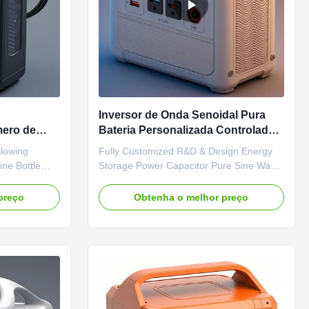
Inversor de Onda Senoidal Pura
mero de
Bateria Personalizada Controlador
to
MPPT LiFePO4 gerador de energia
Blowing
Fully Customized R&D & Design Energy
gia Fonte
solar
ne Bottle
Storage Power Capacitor Pure Sine Wave
e Making
Inverter MPPT Controller Type for Car
ucing PET
Source Protection Mechanisms Input
preço
Obtenha o melhor preço
in all
overvoltage protection Input undervoltage
protection Output overvoltage protection
Output overload protection Output
undervoltage protection Output ...