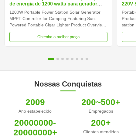
de energia de 1200 watts para gerador
220V 
solar e armazenamento de energia
Energ
1200W Portable Power Station Solar Generator
Portab
Acamp
MPPT Controller for Camping Featuring Sun-
Product
Powered Portable Cigar Lighter Product Overview
station
The 1200W Portable Power Station Solar
pure si
Obtenha o melhor preço
Generator is a versatile power solution featuring
option
MPPT controller technology, designed for camping
Technic
and outdoor use with sun...
Power S
Nossas Conquistas
2009
200~500+
Ano estabelecido
Empregados
20000000-
200+
20000000+
Clientes atendidos