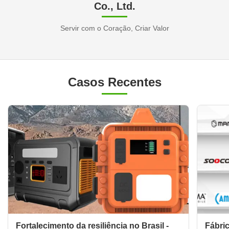
Co., Ltd.
Servir com o Coração, Criar Valor
Casos Recentes
Fortalecimento da resiliência no Brasil -
Fábric