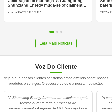
Celebração de mudança. A Guangdong
Shunx
Shunxiang Energy muda-se oficialmente
bateri
para uma nova fábrica na zona de alta
estab
2026-06-23 18:13:07
2025-1
tecnologia de Huizhou Zhongkai.
suste
Leia Mais Notícias
Voz Do Cliente
Veja o que nossos clientes satisfeitos estão dizendo sobre nossos
produtos e serviços. O sucesso deles é a nossa motivação.
"A Shunxiang Energy forneceu um excelente apoio
"A co
técnico durante todo o processo de
a
desenvolvimento.A equipa de I&D deles ajudou a
desem