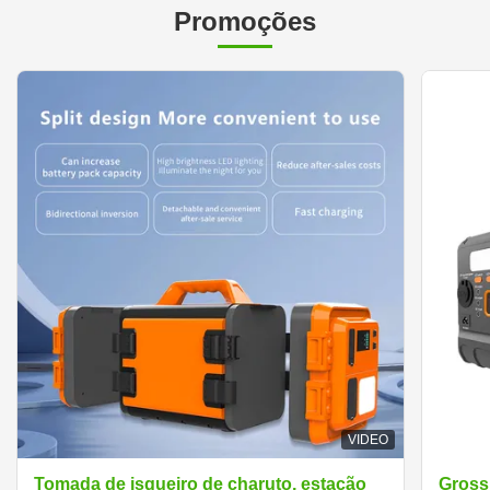
Promoções
VIDEO
Tomada de isqueiro de charuto, estação
Grossi