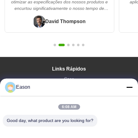
otimizar as especificações dos nossos produtos e
apli
encurtou significativamente o nosso tempo de
comercialização.."
David Thompson
Links Rápidos
Casa
Eason
Produtos
Vídeos
Quem Somos
6:08 AM
Fábrica
Controle De Qualidade
Good day, what product are you looking for?
Fale Conosco
Pedir Um Orçamento