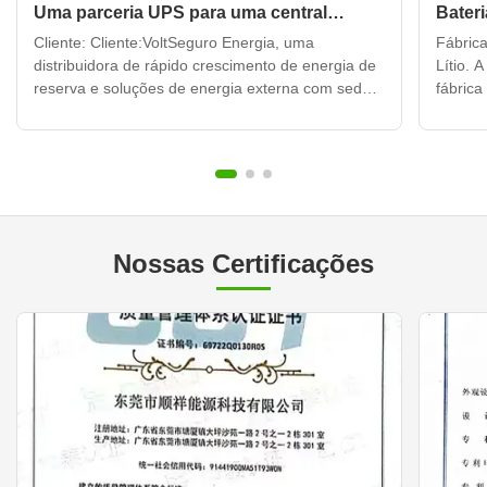
Uma parceria UPS para uma central
Bateri
elétrica portátil personalizada
Cliente: Cliente:VoltSeguro Energia, uma
Fábrica
distribuidora de rápido crescimento de energia de
Lítio.
reserva e soluções de energia externa com sede
fábrica
em São Paulo, Brasil. Desafio: Desafio:O mercado
desenvo
dinâmico do Brasil apresenta desafios energéticos
massa 
únicos: instabilidade frequente da rede em áreas
person
urbanas, uma ...
bateria
Nossas Certificações