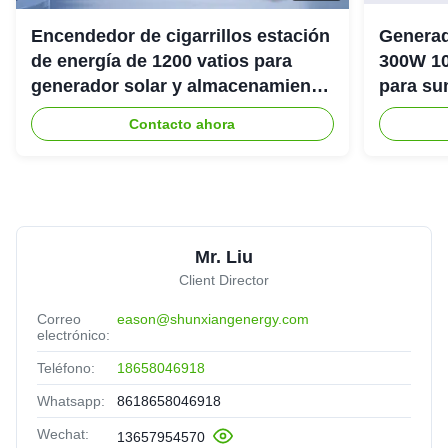
Encendedor de cigarrillos estación
Generad
de energía de 1200 vatios para
300W 10
generador solar y almacenamiento
para su
de energía
emergenc
Contacto ahora
Mr. Liu
Client Director
Correo
eason@shunxiangenergy.com
electrónico:
Teléfono:
18658046918
Whatsapp:
8618658046918
Wechat:
13657954570