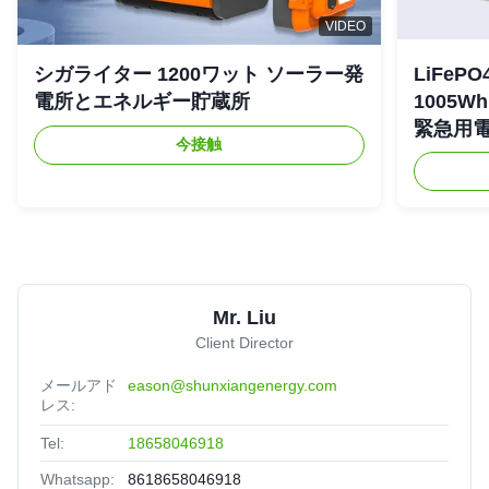
VIDEO
シガライター 1200ワット ソーラー発
LiFe
電所とエネルギー貯蔵所
1005
緊急用
今接触
Mr. Liu
Client Director
メールアド
eason@shunxiangenergy.com
レス:
Tel:
18658046918
Whatsapp:
8618658046918