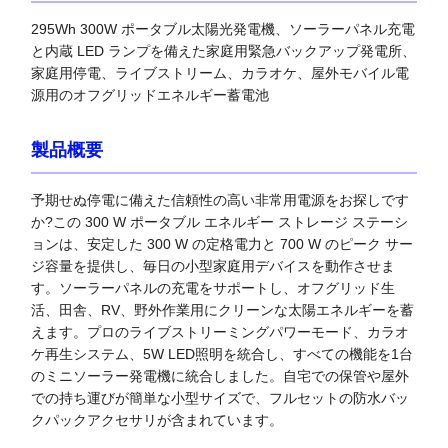
295Wh 300W ポータブル太陽光発電機、ソーラーパネル充電
と内蔵 LED ランプを備えた家庭用緊急バックアップ発電所、
家庭用停電、ライブストリーム、カラオケ、屋外モバイル電
源用のオフグリッドエネルギー蓄電池
製品概要
予期せぬ停電に備えた信頼性の高い非常用電源をお探しです
か?この 300 W ポータブル エネルギー ストレージ ステーシ
ョンは、安定した 300 W の定格電力と 700 W のピーク サー
ジ容量を提供し、毎日の小型家庭用デバイスを動作させま
す。ソーラーパネルの充電をサポートし、オフグリッド生
活、田舎、RV、野外作業用にクリーンな太陽エネルギーを蓄
えます。プロのライブストリーミングパワーモード、カラオ
ケ再生システム、5W LED照明を統合し、すべての機能を1台
のミニソーラー発電機に統合しました。自宅での保管や屋外
での持ち運びが簡単な小型サイズで、フルセットの防水バッ
クパックアクセサリが含まれています。