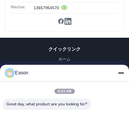
Wechat:
13657954570
クイックリンク
ホーム
製品
Eason
ビデオ
企業情報
会社案内
6:23 AM
品質管理
Good day, what product are you looking for?
お問い合わせ
見積依頼
ニュース