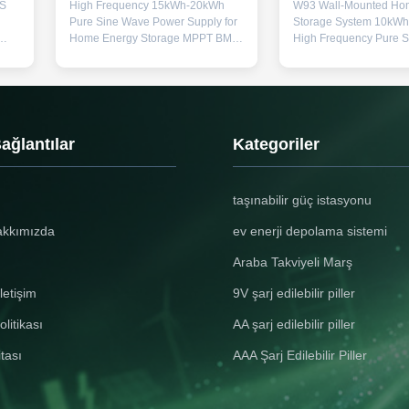
MS
High Frequency 15kWh-20kWh
W93 Wall-Mounted Ho
Pure Sine Wave Power Supply for
Storage System 10kW
Home Energy Storage MPPT BMS
High Frequency Pure 
Communication Variety Floor-
BMS Multiple UPS Sola
Standing Product Specifications
Key Features 10kWh Hi
Name LiFePO4 Battery Module
+ 6500 Cycles - Compa
Battery/Cell Classification Li-ion
battery (51.2V 200Ah) d
Battery Normal Voltage 51.2V
reliable power for 24/
Rated Capacity: 300Ah Watt-hour
with industry-leading 6
Bağlantılar
Kategoriler
ng
rating 15360Wh Appearance:
lifespan at 80% DoD S
Approximate Silver Cuboid Mass
Saving Wall Design - Ul
ss
126.18Kg Li Content: N/A Internal
180mm profile (796*4
taşınabilir güç istasyonu
ll
cell combination mode 16S1P
saves floor space with 
ted
Limited Charge Voltage 58.4V
cardboard packaging e
akkımızda
ev enerji depolama sistemi
ge
Discharge Cut-Off Voltage: 40V
damage-free shipping 
Charge Current 60A Max.
Solar Hybrid + Grid
Araba Takviyeli Marş
letişim
9V şarj edilebilir piller
olitikası
AA şarj edilebilir piller
itası
AAA Şarj Edilebilir Piller