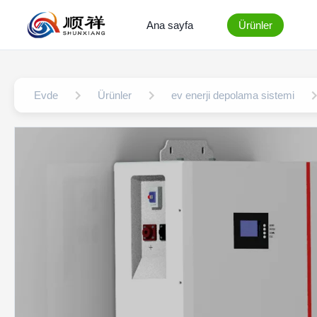
Ana sayfa
Ürünler
Evde
Ürünler
ev enerji depolama sistemi