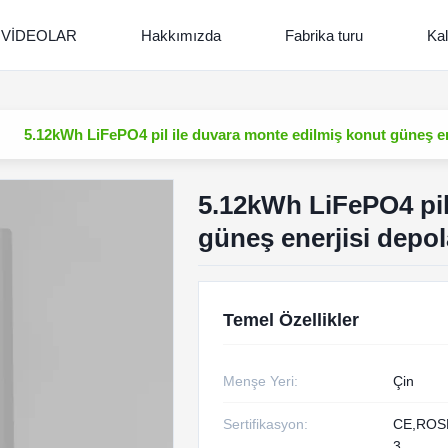
VİDEOLAR
Hakkımızda
Fabrika turu
Kal
5.12kWh LiFePO4 pil ile duvara monte edilmiş konut güneş e
5.12kWh LiFePO4 pil
güneş enerjisi depo
Temel Özellikler
Menşe Yeri:
Çin
Sertifikasyon:
CE,ROS
3