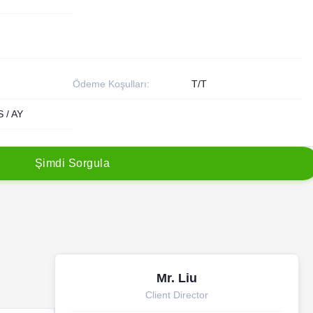
Ödeme Koşulları:
T/T
 / AY
Ş
i
m
d
i
S
o
r
g
u
l
a
Mr. Liu
Client Director