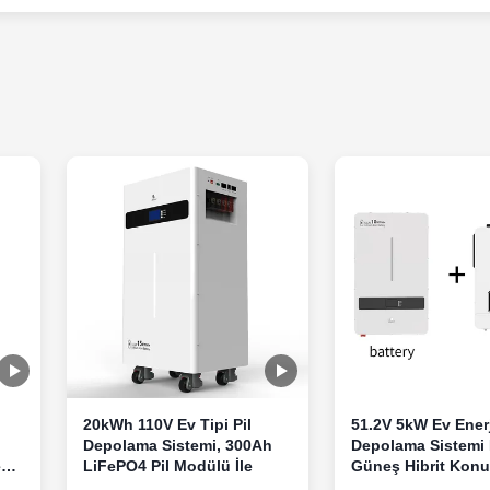
20kWh 110V Ev Tipi Pil
51.2V 5kW Ev Enerj
Depolama Sistemi, 300Ah
Depolama Sistemi 
e
LiFePO4 Pil Modülü İle
Güneş Hibrit Konut
Depolama