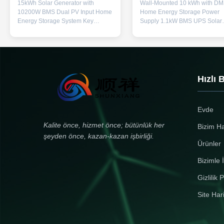
15kWh Solar Generator with
Wall-Mounted 10 kWh with D
Bataryası
10200W BMS Dual PV Input Home
Home Energy Storage Power
Energy Storage System Key
Supply 1.1kW BMS UPS Solar
Features 15kWh Massive Capacity
System for 6 Parallel Machines
& 6500 Cycles - LiFePO4 battery
Pure Sine Wave Battery
(51.2V 280Ah) provides reliable
Specifications Name LiFePO4
24/7 home power with ultra-long
Battery Module Battery/Cell
lifespan (6500 cycles) Solar-
Classification Li-ion Battery
Ready with 6500W PV Input - Built-
Normal Voltage 51.2V Rated
Hızlı 
in 120A MPPT solar charger (max
Capacity 200Ah Watt-hour rati
6500W input, 60-500VDC) for
10240Wh Appearance
efficient green energy storage 9-in-
Approximate Silver Cuboid Ma
Evde
1 Smart BMS Protection -
92Kg Li Content N/A Internal ce
Comprehensive monitoring
combination mode 16S1P Limi
Kalite önce, hizmet önce; bütünlük her
Bizim H
including over-voltage, short
Charge Voltage 58.4V Dischar
şeyden önce, kazan-kazan işbirliği.
circuit, temperature, and
Cut-Off Voltage 40V Charge
Ürünler
Current 60A Max.
Bizimle İ
Gizlilik P
Site Har