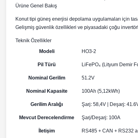
Ürüne Genel Bakış
Konut tipi güneş enerjisi depolama uygulamaları için ta
Gelişmiş güvenlik özellikleri ve piyasadaki çoğu invertö
Teknik Özellikler
Modeli
HO3-2
Pil Türü
LiFePO₄ (Lityum Demir Fo
Nominal Gerilim
51.2V
Nominal Kapasite
100Ah (5,12kWh)
Gerilim Aralığı
Şarj: 58,4V | Deşarj: 41.6
Mevcut Derecelendirme
Şarj/Deşarj: 100A
İletişim
RS485 + CAN + RS232 ar