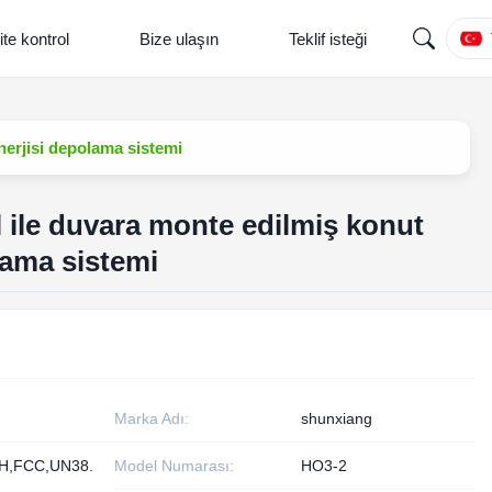
ite kontrol
Bize ulaşın
Teklif isteği
nerjisi depolama sistemi
 ile duvara monte edilmiş konut
lama sistemi
Marka Adı:
shunxiang
H,FCC,UN38.
Model Numarası:
HO3-2