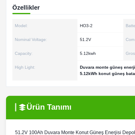
Özellikler
Model:
HO3-2
Batt
Nominal Voltage:
51.2V
Comm
Capacity:
5.12kwh
Gros
High Light:
Duvara monte güneş enerji
5.12kWh konut güneş bata
Ürün Tanımı
51.2V 100Ah Duvara Monte Konut Güneş Enerjisi Depo