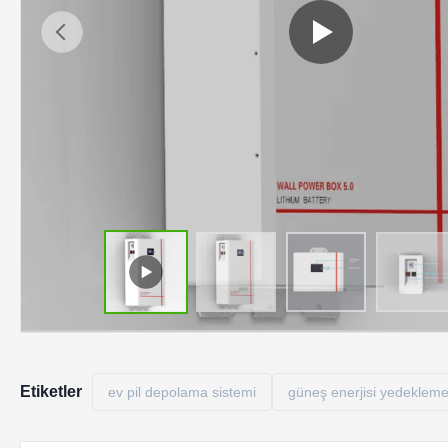
Etiketler
ev pil depolama sistemi
güneş enerjisi yedekleme