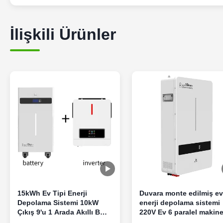
İlişkili Ürünler
15kWh Ev Tipi Enerji
Duvara monte edilmiş ev
Depolama Sistemi 10kW
enerji depolama sistemi
Çıkış 9'u 1 Arada Akıllı BMS
220V Ev 6 paralel makin
Ev Tipi Güneş Enerjisi
için güneş pil