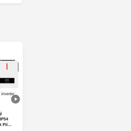
i
IP54
 Pil