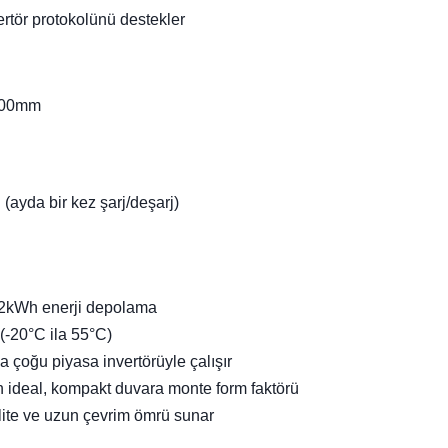
ertör protokolünü destekler
200mm
(ayda bir kez şarj/deşarj)
,12kWh enerji depolama
 (-20°C ila 55°C)
yla çoğu piyasa invertörüyle çalışır
n ideal, kompakt duvara monte form faktörü
ilite ve uzun çevrim ömrü sunar