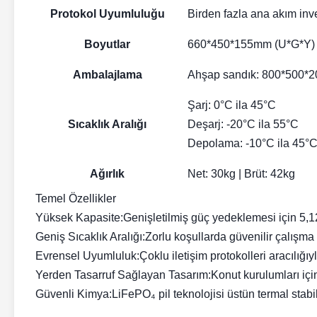
Protokol Uyumluluğu
Birden fazla ana akım inv
Boyutlar
660*450*155mm (U*G*Y)
Ambalajlama
Ahşap sandık: 800*500*
Şarj: 0°C ila 45°C
Sıcaklık Aralığı
Deşarj: -20°C ila 55°C
Depolama: -10°C ila 45°C 
Ağırlık
Net: 30kg | Brüt: 42kg
Temel Özellikler
Yüksek Kapasite:
Genişletilmiş güç yedeklemesi için 5
Geniş Sıcaklık Aralığı:
Zorlu koşullarda güvenilir çalışma
Evrensel Uyumluluk:
Çoklu iletişim protokolleri aracılığı
Yerden Tasarruf Sağlayan Tasarım:
Konut kurulumları içi
Güvenli Kimya:
LiFePO₄ pil teknolojisi üstün termal stab