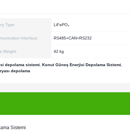
ery Type:
LiFePO₄
unication Interface:
RS485+CAN+RS232
s Weight:
42 kg
si depolama sistemi
,
Konut Güneş Enerjisi Depolama Sistemi
,
ryası depolama
lama Sistemi