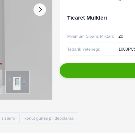
Ticaret Mülkleri
Minimum Sipariş Miktarı:
20
Tedarik Yeteneği:
1000PCS
 sistemi
konut güneş pil depolama