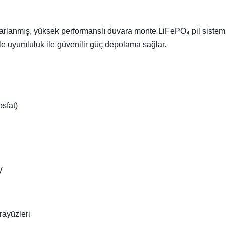
sarlanmış, yüksek performanslı duvara monte LiFePO₄ pil sistemi
rle uyumluluk ile güvenilir güç depolama sağlar.
sfat)
V
ayüzleri