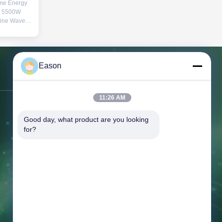
me Energy
h 5500W
Sine Wave
r Generator
gh Density
ct LiFePO4
elivers
Eason
7 home use
500-cycle
Bizimle İletişim
pace-
tra-slim
11:26 AM
85mm)
Adres:
3. Kat, B.C. Binası, No. 3
UN-certified
Good day, what product are you looking 
nsuring
Shayuan 1. Yol, Keyuan Şehri, Tangxia
(Net 85kg)
for?
Şehri, Dongguan Guangdong
Tel:
86--18658046918
Faksla.:
86--18658046918
E-posta:
eason@shunxiangenergy.com
Çalışma süresi:
08:00-23:00