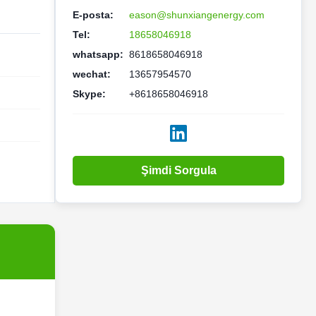
E-posta:
eason@shunxiangenergy.com
Tel:
18658046918
whatsapp:
8618658046918
wechat:
13657954570
Skype:
+8618658046918
Şimdi Sorgula