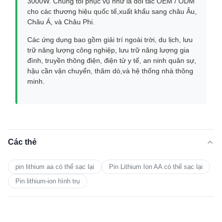
3000W. Chúng tôi phục vụ như là đối tác OEM / ODM
cho các thương hiệu quốc tế,xuất khẩu sang châu Âu,
Châu Á, và Châu Phi.
Các ứng dụng bao gồm giải trí ngoài trời, du lịch, lưu
trữ năng lượng công nghiệp, lưu trữ năng lượng gia
đình, truyền thông điện, điện tử y tế, an ninh quân sự,
hậu cần vận chuyển, thăm dò,và hệ thống nhà thông
minh.
Các thẻ
pin lithium aa có thể sạc lại
Pin Lithium Ion AA có thể sạc lại
Pin lithium-ion hình trụ