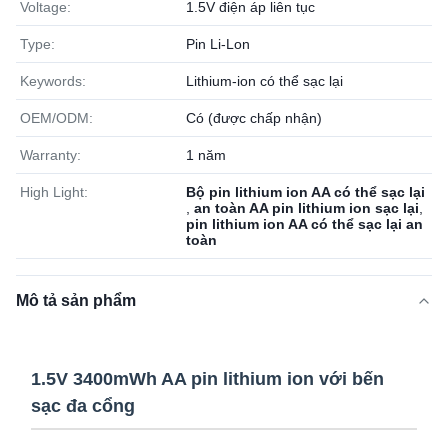
Voltage:
1.5V điện áp liên tục
Type:
Pin Li-Lon
Keywords:
Lithium-ion có thể sạc lại
OEM/ODM:
Có (được chấp nhận)
Warranty:
1 năm
High Light:
Bộ pin lithium ion AA có thể sạc lại
,
an toàn AA pin lithium ion sạc lại
,
pin lithium ion AA có thể sạc lại an
toàn
Mô tả sản phẩm
1.5V 3400mWh AA pin lithium ion với bến
sạc đa cổng