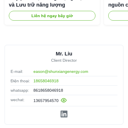
và Lưu trữ năng lượng
nguồn c
ngoài tr
Liên hệ ngay bây giờ
Mr. Liu
Client Director
E-mail:
eason@shunxiangenergy.com
Điện thoại:
18658046918
whatsapp:
8618658046918
wechat:
13657954570