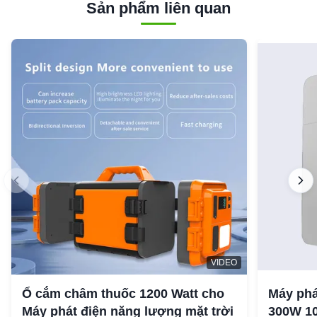
Sản phẩm liên quan
VIDEO
Ổ cắm châm thuốc 1200 Watt cho
Máy phá
Máy phát điện năng lượng mặt trời
300W 10