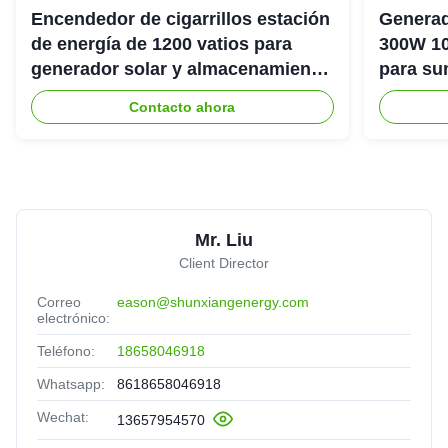
Encendedor de cigarrillos estación
Generad
de energía de 1200 vatios para
300W 10
generador solar y almacenamiento
para su
de energía
emergenc
Contacto ahora
Mr. Liu
Client Director
Correo
eason@shunxiangenergy.com
electrónico:
Teléfono:
18658046918
Whatsapp:
8618658046918
Wechat:
13657954570