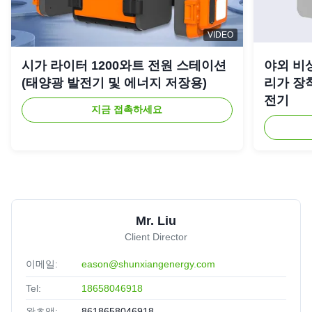
VIDEO
시가 라이터 1200와트 전원 스테이션
야외 비상
(태양광 발전기 및 에너지 저장용)
리가 장착
전기
지금 접촉하세요
Mr. Liu
Client Director
이메일:
eason@shunxiangenergy.com
Tel:
18658046918
왓츠앱:
8618658046918