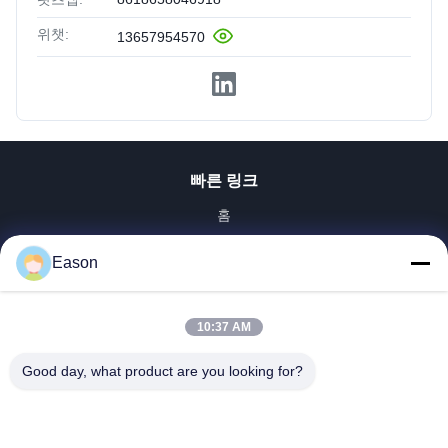
위챗:
13657954570
빠른 링크
홈
제품 소개
Eason
동영상
회사 소개
공장 투어
10:37 AM
품질 관리
Good day, what product are you looking for?
연락처
견적 요청
뉴스