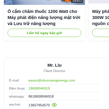
VIDEO
Ổ cắm châm thuốc 1200 Watt cho
Máy phá
Máy phát điện năng lượng mặt trời
300W 10
và Lưu trữ năng lượng
nguồn c
ngoài tr
Liên hệ ngay bây giờ
Mr. Liu
Client Director
E-mail:
eason@shunxiangenergy.com
Điện thoại:
18658046918
whatsapp:
8618658046918
wechat:
13657954570