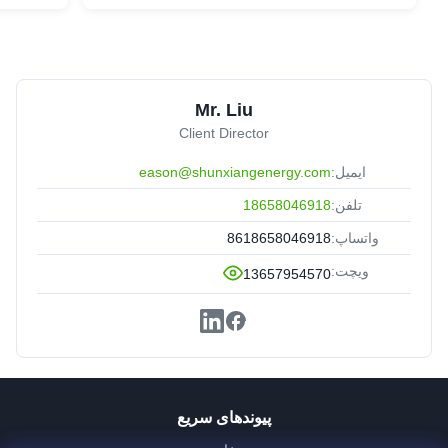
Mr. Liu
Client Director
ایمیل:
eason@shunxiangenergy.com
تلفن:
18658046918
واتساپ:
8618658046918
ویچت:
13657954570
پیوندهای سریع