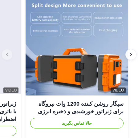
VIDEO
VIDEO
سیگار روشن کننده 1200 وات نیروگاه
برای ژنراتور خورشیدی و ذخیره انرژی
اضطراری
حالا تماس بگیرید