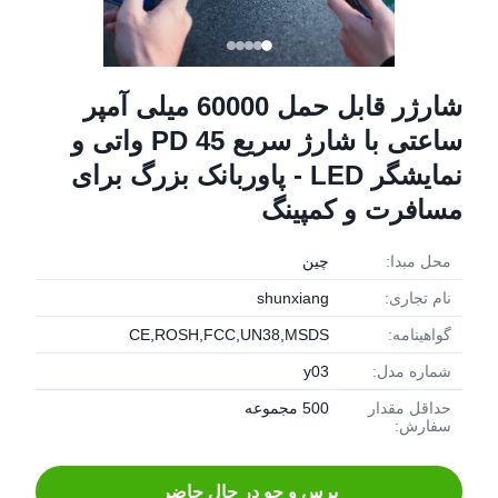
شارژر قابل حمل 60000 میلی آمپر
ساعتی با شارژ سریع PD 45 واتی و
نمایشگر LED - پاوربانک بزرگ برای
مسافرت و کمپینگ
محل مبدا:
چین
نام تجاری:
shunxiang
گواهینامه:
CE,ROSH,FCC,UN38,MSDS
شماره مدل:
y03
حداقل مقدار
500 مجموعه
سفارش:
پرس و جو در حال حاضر