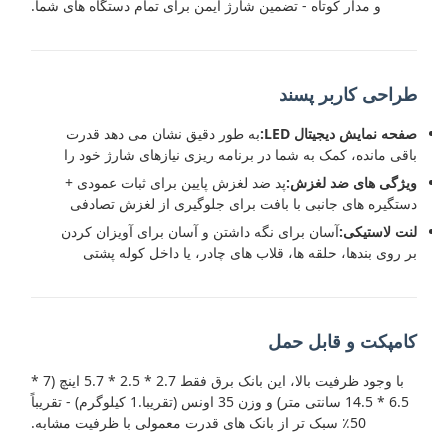
و مدار کوتاه - تضمین شارژ ایمن برای تمام دستگاه های شما.
طراحی کاربر پسند
صفحه نمایش دیجیتال LED:
به طور دقیق نشان می دهد قدرت
باقی مانده، کمک به شما در برنامه ریزی نیازهای شارژ خود را
ویژگی های ضد لغزش:
پد ضد لغزش پایین برای ثبات عمودی +
دستگیره های جانبی با بافت برای جلوگیری از لغزش تصادفی
لنت لاستیکی:
آسان برای نگه داشتن و آسان برای آویزان کردن
بر روی بندها، حلقه ها، قلاب های چادر، یا داخل کوله پشتی
کامپکت و قابل حمل
با وجود ظرفیت بالا، این بانک برق فقط 2.7 * 2.5 * 5.7 اینچ (7 *
6.5 * 14.5 سانتی متر) و وزن 35 اونس (تقریبا.1 کیلوگرم) - تقریباً
50٪ سبک تر از بانک های قدرت معمولی با ظرفیت مشابه.