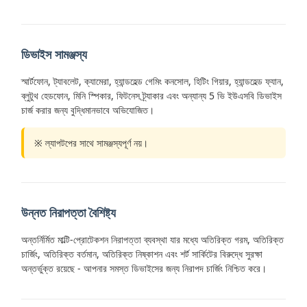
ডিভাইস সামঞ্জস্য
স্মার্টফোন, ট্যাবলেট, ক্যামেরা, হ্যান্ডহেল্ড গেমিং কনসোল, হিটিং গিয়ার, হ্যান্ডহেল্ড ফ্যান,
ব্লুটুথ হেডফোন, মিনি স্পিকার, ফিটনেস ট্র্যাকার এবং অন্যান্য 5 ভি ইউএসবি ডিভাইস
চার্জ করার জন্য বুদ্ধিমানভাবে অভিযোজিত।
※ ল্যাপটপের সাথে সামঞ্জস্যপূর্ণ নয়।
উন্নত নিরাপত্তা বৈশিষ্ট্য
অন্তর্নির্মিত মাল্টি-প্রোটেকশন নিরাপত্তা ব্যবস্থা যার মধ্যে অতিরিক্ত গরম, অতিরিক্ত
চার্জিং, অতিরিক্ত বর্তমান, অতিরিক্ত নিষ্কাশন এবং শর্ট সার্কিটের বিরুদ্ধে সুরক্ষা
অন্তর্ভুক্ত রয়েছে - আপনার সমস্ত ডিভাইসের জন্য নিরাপদ চার্জিং নিশ্চিত করে।