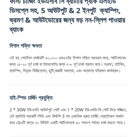
ফাস্ট চার্জিং ইউএসবি সি ব্যাটারি প্যাক এলইডি
ডিসপ্লে সহ, 5 আউটপুট & 2 ইনপুট ️ ক্যাম্পিং,
ভ্রমণ & আউটডোরের জন্য বড় নন-স্লিপ পাওয়ার
ব্যাংক
বিশাল শক্তি ক্ষমতা
এই বড় পোর্টেবল চার্জারটি ৬০,০০০ এমএএইচ বিশাল শক্তি সরবরাহ করে, স্মার্টফোনের
জন্য ১৫-২০ পূর্ণ চার্জ বা ট্যাবলেটের জন্য ৫-৮ পূর্ণ চার্জ প্রদান করে। ভ্রমণ, হাইকিং,
ক্যাম্পিং, বিদ্যুৎ বিচ্ছিন্নতা, ছুটি,জরুরী অবস্থা, এবং অন্যান্য বহিরঙ্গন কার্যক্রম।
হাই-স্পিড চার্জিং প্রযুক্তি
2 * 30W ইউএসবি আউটপুট পোর্ট এবং 1 * 20W ইউএসবি-সি পোর্ট দিয়ে সজ্জিত,
এই ব্যাটারি প্যাকটি পিডি এবং কিউসি 3 সহ একাধিক দ্রুত চার্জিং প্রোটোকল সমর্থন
করে।0এটি মাত্র ৩০ মিনিটে একটি স্মার্টফোনকে ৬০ শতাংশ পর্যন্ত চার্জ করতে পারে।