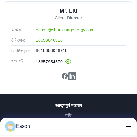
Mr. Liu
Client Director
ইমেইল:
eason@shunxiangenergy.com
টেলিফোন:
18658046918
হোয়াটসঅ্যাপ:
8618658046918
ওয়েচ্যাট:
13657954570
গুরুত্বপূর্ণ সংযোগ
বাড়ি
পণ্য
Eason
ভিডিও