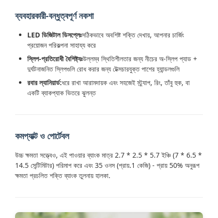
ব্যবহারকারী-বন্ধুত্বপূর্ণ নকশা
LED ডিজিটাল ডিসপ্লেঃ
সঠিকভাবে অবশিষ্ট শক্তি দেখায়, আপনার চার্জিং
প্রয়োজন পরিকল্পনা সাহায্য করে
স্লিপ-প্রতিরোধী বৈশিষ্ট্যঃ
উল্লম্ব স্থিতিশীলতার জন্য নীচের অ-স্লিপ প্যাড +
দুর্ঘটনাজনিত স্লিপগুলি রোধ করার জন্য টেক্সচারযুক্ত পাশের হ্যান্ডলগুলি
রবার ল্যানিয়ার্ড:
ধরে রাখা আরামদায়ক এবং সহজেই স্ট্র্যাপ, রিং, তাঁবু হুক, বা
একটি ব্যাকপ্যাক ভিতরে ঝুলন্ত
কমপ্যাক্ট ও পোর্টেবল
উচ্চ ক্ষমতা সত্ত্বেও, এই পাওয়ার ব্যাংক মাত্র 2.7 * 2.5 * 5.7 ইঞ্চি (7 * 6.5 *
14.5 সেন্টিমিটার) পরিমাপ করে এবং 35 ওনস (প্রায়.1 কেজি) - প্রায় 50% অনুরূপ
ক্ষমতা প্রচলিত শক্তি ব্যাংক তুলনায় হালকা.