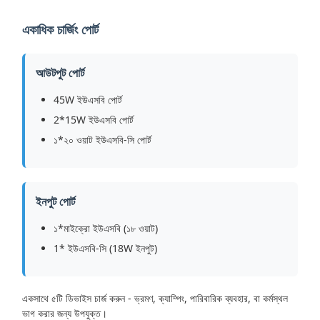
একাধিক চার্জিং পোর্ট
আউটপুট পোর্ট
45W ইউএসবি পোর্ট
2*15W ইউএসবি পোর্ট
১*২০ ওয়াট ইউএসবি-সি পোর্ট
ইনপুট পোর্ট
১*মাইক্রো ইউএসবি (১৮ ওয়াট)
1* ইউএসবি-সি (18W ইনপুট)
একসাথে ৫টি ডিভাইস চার্জ করুন - ভ্রমণ, ক্যাম্পিং, পারিবারিক ব্যবহার, বা কর্মস্থল
ভাগ করার জন্য উপযুক্ত।