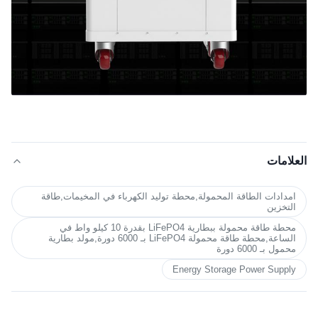
العلامات
امدادات الطاقة المحمولة,محطة توليد الكهرباء في المخيمات,طاقة
التخزين
محطة طاقة محمولة ببطارية LiFePO4 بقدرة 10 كيلو واط في
الساعة,محطة طاقة محمولة LiFePO4 بـ 6000 دورة,مولد بطارية
محمول بـ 6000 دورة
Energy Storage Power Supply