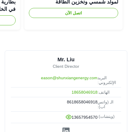
لمولد شمسي وتخزين الطاقة
في الخا
اتصل الآن
Mr. Liu
Client Director
البريد
eason@shunxiangenergy.com
الإلكتروني:
الهاتف:
18658046918
الـ (واتس
8618658046918
اب):
(ويتشات):
13657954570