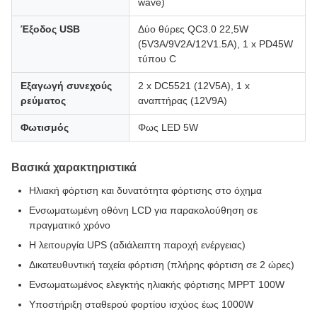
wave)
Έξοδος USB
Δύο θύρες QC3.0 22,5W
(5V3A/9V2A/12V1.5A), 1 x PD45W
τύπου C
Εξαγωγή συνεχούς
2 x DC5521 (12V5A), 1 x
ρεύματος
αναπτήρας (12V9A)
Φωτισμός
Φως LED 5W
Βασικά χαρακτηριστικά
Ηλιακή φόρτιση και δυνατότητα φόρτισης στο όχημα
Ενσωματωμένη οθόνη LCD για παρακολούθηση σε
πραγματικό χρόνο
Η λειτουργία UPS (αδιάλειπτη παροχή ενέργειας)
Δικατευθυντική ταχεία φόρτιση (πλήρης φόρτιση σε 2 ώρες)
Ενσωματωμένος ελεγκτής ηλιακής φόρτισης MPPT 100W
Υποστήριξη σταθερού φορτίου ισχύος έως 1000W