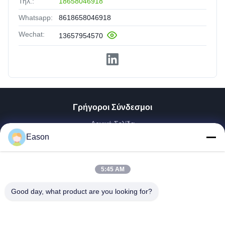
Τηλ.:
18658046918
Whatsapp:
8618658046918
Wechat:
13657954570
Γρήγοροι Σύνδεσμοι
Αρχική Σελίδα
Προϊόντα
Eason
Βίντεο
Σχετικά Με Εμάς
5:45 AM
Γύρος Εργοστασίων
Ποιοτικός Έλεγχος
Good day, what product are you looking for?
Επαφή
Ζητήστε Ένα Απόσπασμα