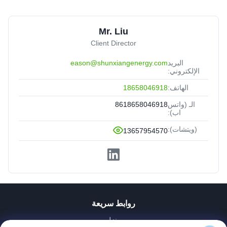
Mr. Liu
Client Director
البريد
eason@shunxiangenergy.com
الإلكتروني:
الهاتف:
18658046918
الـ (واتس
8618658046918
اب):
(ويتشات):
13657954570
روابط سريعة
منزل