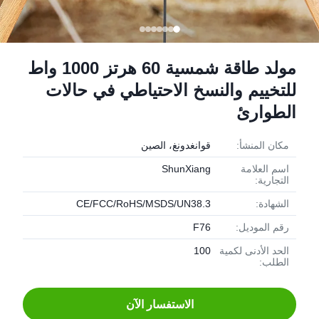
مولد طاقة شمسية 60 هرتز 1000 واط
للتخييم والنسخ الاحتياطي في حالات
الطوارئ
مكان المنشأ:
قوانغدونغ، الصين
اسم العلامة
ShunXiang
التجارية:
الشهادة:
CE/FCC/RoHS/MSDS/UN38.3
رقم الموديل:
F76
الحد الأدنى لكمية
100
الطلب:
الاستفسار الآن