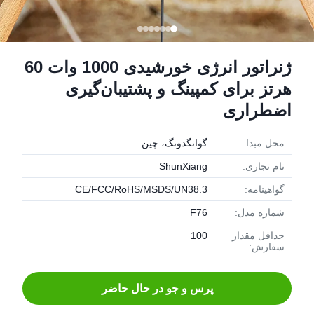
ژنراتور انرژی خورشیدی 1000 وات 60
هرتز برای کمپینگ و پشتیبان‌گیری
اضطراری
محل مبدا:
گوانگدونگ، چین
نام تجاری:
ShunXiang
گواهینامه:
CE/FCC/RoHS/MSDS/UN38.3
شماره مدل:
F76
حداقل مقدار
100
سفارش:
پرس و جو در حال حاضر