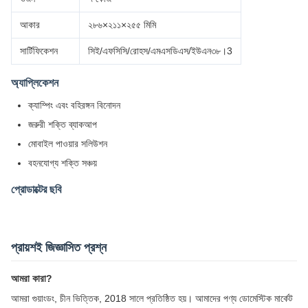
আকার
২৮৬×২১১×২৫৫ মিমি
সার্টিফিকেশন
সিই/এফসিসি/রোহস/এমএসডিএস/ইউএন৩৮।3
অ্যাপ্লিকেশন
ক্যাম্পিং এবং বহিরঙ্গন বিনোদন
জরুরী শক্তি ব্যাকআপ
মোবাইল পাওয়ার সলিউশন
বহনযোগ্য শক্তি সঞ্চয়
প্রোডাক্টের ছবি
প্রায়শই জিজ্ঞাসিত প্রশ্ন
আমরা কারা?
আমরা গুয়াংডং, চীন ভিত্তিক, 2018 সালে প্রতিষ্ঠিত হয়। আমাদের পণ্য ডোমেস্টিক মার্কেট