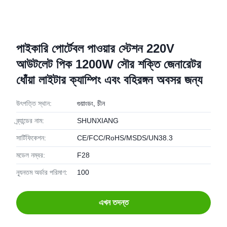
পাইকারি পোর্টেবল পাওয়ার স্টেশন 220V
আউটলেট পিক 1200W সৌর শক্তি জেনারেটর
ধোঁয়া লাইটার ক্যাম্পিং এবং বহিরঙ্গন অবসর জন্য
উৎপত্তি স্থান:
গুয়াংডং, চীন
ব্র্যান্ডের নাম:
SHUNXIANG
সার্টিফিকেশন:
CE/FCC/RoHS/MSDS/UN38.3
মডেল নম্বর:
F28
ন্যূনতম অর্ডার পরিমাণ:
100
এখন তদন্ত