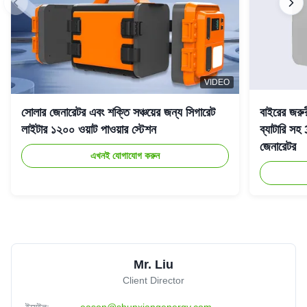
VIDEO
সোলার জেনারেটর এবং শক্তি সঞ্চয়ের জন্য সিগারেট
বাইরের জরু
লাইটার ১২০০ ওয়াট পাওয়ার স্টেশন
ব্যাটারি 
জেনারেটর
এখনই যোগাযোগ করুন
Mr. Liu
Client Director
ইমেইল:
eason@shunxiangenergy.com