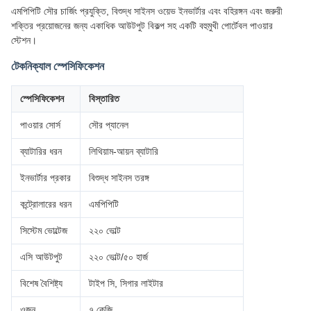
এমপিপিটি সৌর চার্জিং প্রযুক্তি, বিশুদ্ধ সাইনস ওয়েভ ইনভার্টার এবং বহিরঙ্গন এবং জরুরী
শক্তির প্রয়োজনের জন্য একাধিক আউটপুট বিকল্প সহ একটি বহুমুখী পোর্টেবল পাওয়ার
স্টেশন।
টেকনিক্যাল স্পেসিফিকেশন
স্পেসিফিকেশন
বিস্তারিত
পাওয়ার সোর্স
সৌর প্যানেল
ব্যাটারির ধরন
লিথিয়াম-আয়ন ব্যাটারি
ইনভার্টার প্রকার
বিশুদ্ধ সাইনস তরঙ্গ
কন্ট্রোলারের ধরন
এমপিপিটি
সিস্টেম ভোল্টেজ
২২০ ভোল্ট
এসি আউটপুট
২২০ ভোল্ট/৫০ হার্জ
বিশেষ বৈশিষ্ট্য
টাইপ সি, সিগার লাইটার
ওজন
৭ কেজি