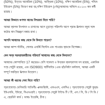
(50%), উত্তর আমেরিকা (10%), আফ্রিকা (10%), দক্ষিণ আমেরিকা (5%), পশ্চিম
ইউরোপ (5%) বিতরণ করা হয়,দক্ষিণ ইউরোপ (৫%)আমাদের অফিসে ৫১-১০০ জন কর্মী
রয়েছে।
আমরা কিভাবে গুণগত মানের নিশ্চয়তা দিতে পারি?
আমরা ব্যাপক উৎপাদন ও চালানের আগে চূড়ান্ত পরিদর্শন আগে প্রাক-উত্পাদন নমুনা সঙ্গে
কঠোর মান নিয়ন্ত্রণ বজায় রাখা।
আপনি আমাদের কাছ থেকে কি কিনতে পারেন?
আমরা জাম্প স্টার্টার, সোলার এনার্জি সিস্টেম এবং পাওয়ার ব্যাংকে বিশেষজ্ঞ।
কেন অন্য সরবরাহকারীদের পরিবর্তে আমাদের কাছ থেকে কিনবেন?
আমাদের কোম্পানিতে 17 বছরেরও বেশি গবেষণা ও উন্নয়ন ব্যবস্থাপনা দল রয়েছে, একাধিক
পণ্য পেটেন্ট রয়েছে, এবং ISO9001 সার্টিফাইড।এবং ছাঁচনির্মাণ কর্মশালা, আমরা একটি
সম্পূর্ণ সমন্বিত উত্পাদন উদ্যোগ।
আমরা কী ধরনের সেবা দিতে পারি?
গ্রহণযোগ্য ডেলিভারি শর্তাবলীঃ এক্সডব্লিউ, এফএএস, এফসিএ। গ্রহণযোগ্য পেমেন্ট মুদ্রাঃ
ইউএসডি, ইউরো, সিএনওয়াই। গ্রহণযোগ্য পেমেন্ট টাইপঃ টি / টি, এল / সি, ডি / পি ডি /
এ, ক্রেডিট কার্ড। ভাষাঃ ইংরেজি, চীনা।