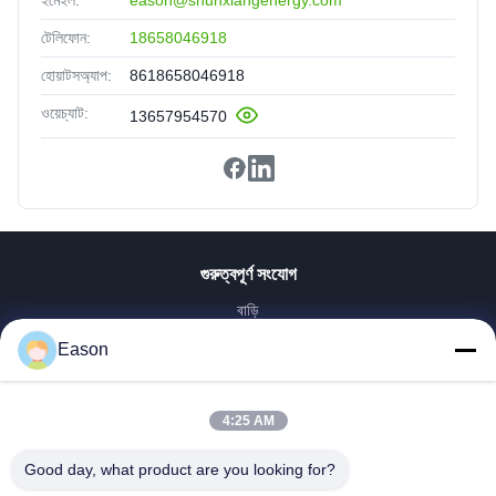
টেলিফোন:
18658046918
হোয়াটসঅ্যাপ:
8618658046918
ওয়েচ্যাট:
13657954570
গুরুত্বপূর্ণ সংযোগ
বাড়ি
পণ্য
Eason
ভিডিও
আমাদের সম্পর্কে
4:25 AM
কারখানা ভ্রমণ
মান নিয়ন্ত্রণ
Good day, what product are you looking for?
আমাদের সাথে যোগাযোগ করুন