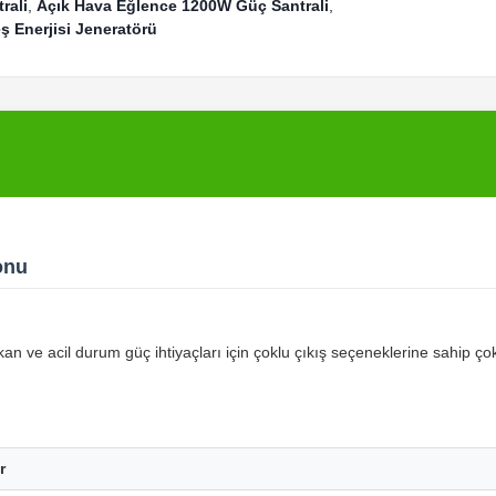
rali
,
Açık Hava Eğlence 1200W Güç Santrali
,
ş Enerjisi Jeneratörü
onu
kan ve acil durum güç ihtiyaçları için çoklu çıkış seçeneklerine sahip ço
r