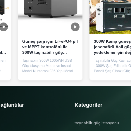
Güneş şarjı için LiFePO4 pil
300W Kamp güneş 
ve MPPT kontrolörü ile
jeneratörü Acil gü
llı
300W taşınabilir güç
yedekleme için değ
i
kaynağı
sinüs dalgası
erji
Taşınabilir 300W 1005WH USB
Taşınabilir Güç Kaynağ
Güç İstasyonu Model ve İnşaat
- 300W Şarj Edilebilir 
ik
Model Numarası:F35 Yapı:Metal
Paneli Şarj Cihazı Güç Ö
C
püskürtme Fiziksel Özellikler
Nominal Güç 300W, M
lir
Ağırlık:9,5 kilo Boyutlar:294 mm ×
Güç 600W Çıkış Gerili
130 mm × 217 mm (U×G×Y) Temel
50Hz/110V 60Hz × 1 U
Teknik Parametreler Pil
Bağlantı Noktaları USB
Malzemeleri LiFePO4 (Lityum
5V2A, QC3.0 Koruma Öz
,
Demir Fosfat) Nominal Kapasite
Düşük voltaj, aşırı voltaj
Bağlantılar
Kategoriler
1005Wh (896Wh seçilebilir) Hücre
sıcaklık, aşırı yük, k...
...
taşınabilir güç istasyonu