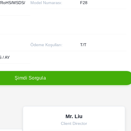
/RoHS/MSDS/
Model Numarası:
F28
Ödeme Koşulları:
T/T
 / AY
Ş
i
m
d
i
S
o
r
g
u
l
a
Mr. Liu
Client Director