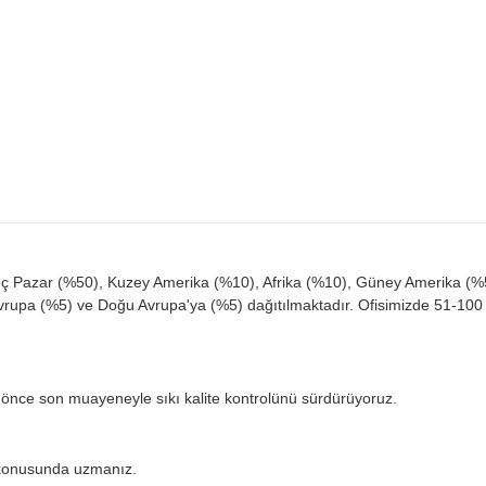
 İç Pazar (%50), Kuzey Amerika (%10), Afrika (%10), Güney Amerika (%5
upa (%5) ve Doğu Avrupa'ya (%5) dağıtılmaktadır. Ofisimizde 51-100 
 önce son muayeneyle sıkı kalite kontrolünü sürdürüyoruz.
ı konusunda uzmanız.