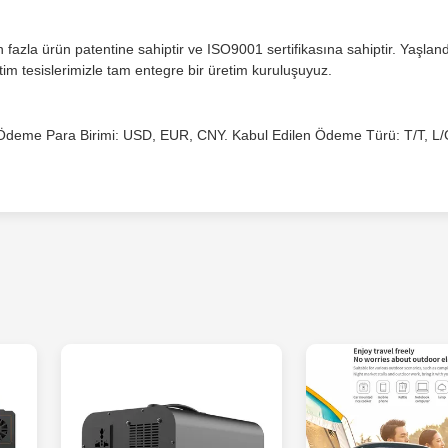
en fazla ürün patentine sahiptir ve ISO9001 sertifikasına sahiptir. Yaşlan
tim tesislerimizle tam entegre bir üretim kuruluşuyuz.
n Ödeme Para Birimi: USD, EUR, CNY. Kabul Edilen Ödeme Türü: T/T, L/