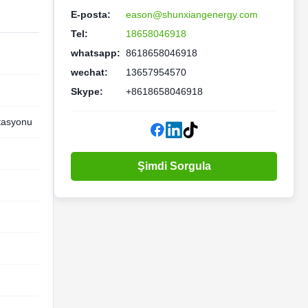
E-posta:
eason@shunxiangenergy.com
Tel:
18658046918
whatsapp:
8618658046918
wechat:
13657954570
Skype:
+8618658046918
stasyonu
Şimdi Sorgula