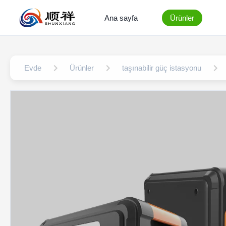
Ana sayfa
Ürünler
Evde
Ürünler
taşınabilir güç istasyonu