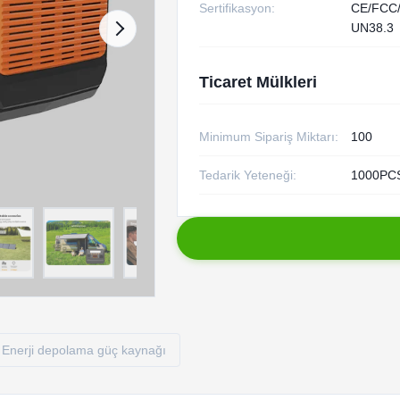
Sertifikasyon:
CE/FCC
UN38.3
Ticaret Mülkleri
Minimum Sipariş Miktarı:
100
Tedarik Yeteneği:
1000PCS
Enerji depolama güç kaynağı