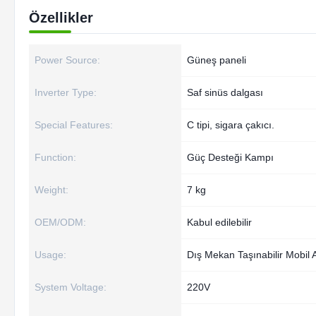
Özellikler
Power Source:
Güneş paneli
Inverter Type:
Saf sinüs dalgası
Special Features:
C tipi, sigara çakıcı.
Function:
Güç Desteği Kampı
Weight:
7 kg
OEM/ODM:
Kabul edilebilir
Usage:
Dış Mekan Taşınabilir Mobil 
System Voltage:
220V