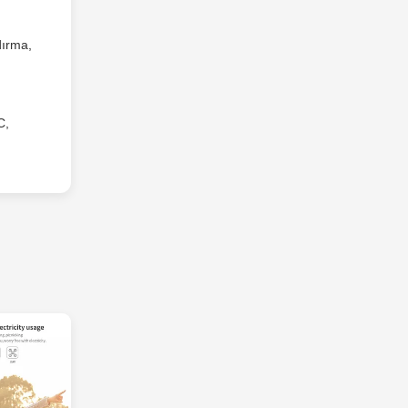
dırma,
C,