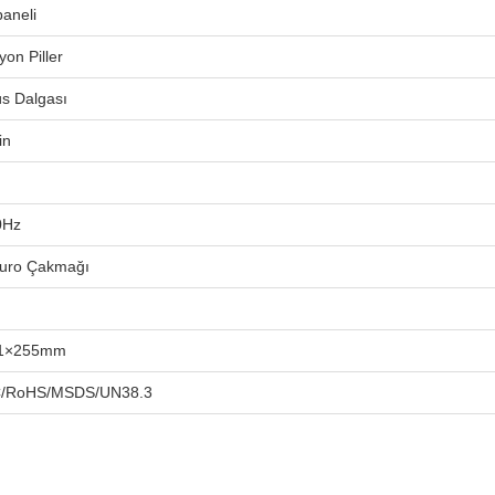
aneli
yon Piller
üs Dalgası
in
0Hz
Puro Çakmağı
11×255mm
/RoHS/MSDS/UN38.3