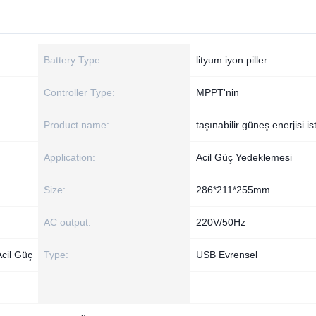
Battery Type:
lityum iyon piller
Controller Type:
MPPT'nin
Product name:
taşınabilir güneş enerjisi i
Application:
Acil Güç Yedeklemesi
Size:
286*211*255mm
AC output:
220V/50Hz
Acil Güç
Type:
USB Evrensel