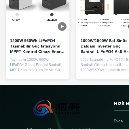
1200W 960Wh LiFePO4
1000W/1500W Saf Sinüs
Taşınabilir Güç İstasyonu
Dalgası Inverter Güç
MPPT Kontrol Cihazı Enerji
Santrali LiFePO4 Akü Akı
Depolama Güç Kaynağı
BMS ve Hızlı Şarjla Enerj
Taşınabilir 1200W 960Wh
2025 Taşınabilir LiFePO4 Pil En
Depolama
LiFePO4 Güneş Enerjisi Santrali
Santrali Yüksek kapasiteli
MPPT Kontrolörü Dış Ev Acil Güç
1000W/1500W taşınabilir elektr
Kaynağı Depolama için Metal
istasyonu, saf sinüs dalgası A
Kabuk Ürün Özellikleri Ürün Adı
çıkışı ile, 3 AC prizine ve güveni
Taşınabilir enerji depolama güç
acil ve dış güç için evrensel fiş
kaynağı Model Numarası F38 Pil
uyumluluğuna sahiptir.
Türü Lityum Demir Fosfat Pil
Açıklama:Bu taşınabilir enerji
Kapasite 960Wh 6S1P DC Girdi
istasyonu, dizüstü bilgisayarlar
Hızlı 
XT60 30-60V 450W AC Inverter ç...
CPAP ...
Evde