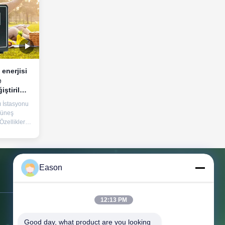
enerjisi
ç
iştirilmiş
ı İstasyonu
Güneş
zellikleri
aksimum
mi 220V
SB/Tip-C
 5V1A,
Eason
ellikleri
, aşırı
Bizimle İletişim
12:13 PM
Adres:
3. Kat, B.C. Binası, No. 3
Good day, what product are you looking 
Shayuan 1. Yol, Keyuan Şehri, Tangxia