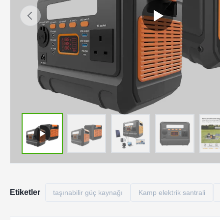
Etiketler
taşınabilir güç kaynağı
Kamp elektrik santrali