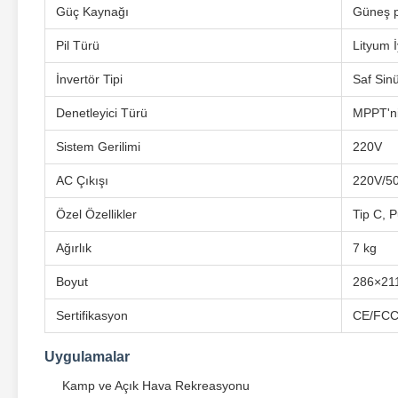
Güç Kaynağı
Güneş p
Pil Türü
Lityum İ
İnvertör Tipi
Saf Sin
Denetleyici Türü
MPPT'n
Sistem Gerilimi
220V
AC Çıkışı
220V/5
Özel Özellikler
Tip C, 
Ağırlık
7 kg
Boyut
286×2
Sertifikasyon
CE/FCC
Uygulamalar
Kamp ve Açık Hava Rekreasyonu