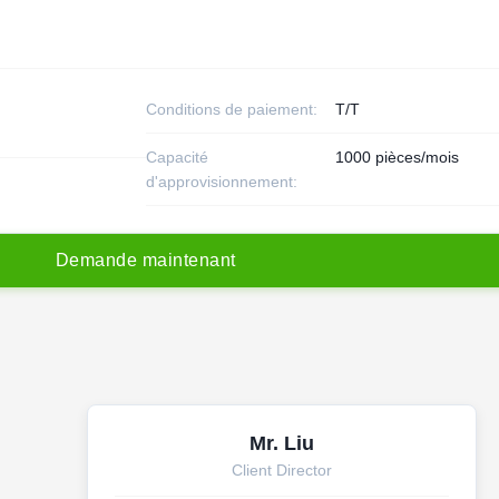
Conditions de paiement:
T/T
Capacité
1000 pièces/mois
d'approvisionnement:
D
e
m
a
n
d
e
m
a
i
n
t
e
n
a
n
t
Mr. Liu
Client Director