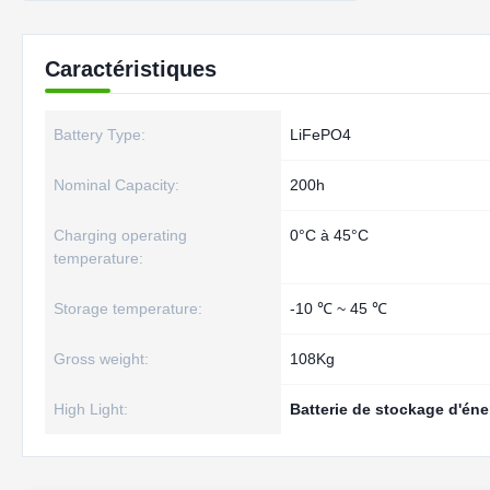
Caractéristiques
Battery Type:
LiFePO4
Nominal Capacity:
200h
Charging operating
0°C à 45°C
temperature:
Storage temperature:
-10 ℃ ~ 45 ℃
Gross weight:
108Kg
High Light:
Batterie de stockage d'én