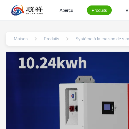
Aperçu
Produits
V
Maison
Produits
Système à la maison de stoc