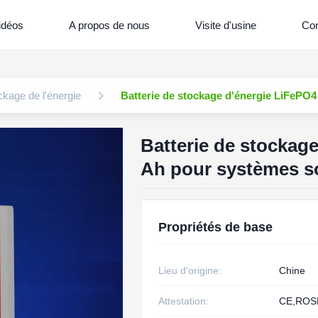
idéos
A propos de nous
Visite d'usine
Con
kage de l'énergie
Batterie de stockage d'énergie LiFePO4
Batterie de stockag
Ah pour systèmes s
Propriétés de base
Lieu d'origine:
Chine
Attestation:
CE,ROS