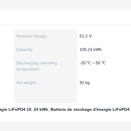
Nominal Voltage:
51,2 V
Capacity:
100,24 kWh
Discharging operating
-20 ℃ ~ 55 ℃
temperature:
Net weight:
92 kg
ergie LiFePO4 10
,
24 kWh
,
Batterie de stockage d'énergie LiFePO4