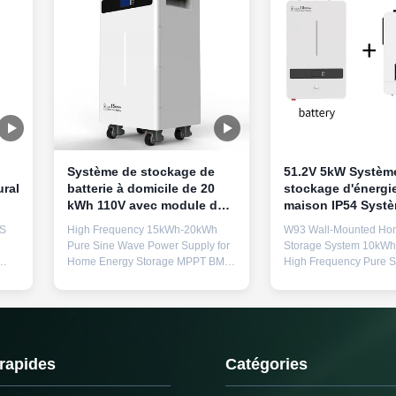
Système de stockage de
51.2V 5kW Systèm
ral
batterie à domicile de 20
stockage d'énergie
kWh 110V avec module de
maison IP54 Syst
batterie LiFePO4 de 300Ah
stockage de batter
MS
High Frequency 15kWh-20kWh
W93 Wall-Mounted Ho
résidentielle hybri
Pure Sine Wave Power Supply for
Storage System 10kW
Home Energy Storage MPPT BMS
High Frequency Pure 
Communication Variety Floor-
BMS Multiple UPS Sola
Standing Product Specifications
Key Features 10kWh Hi
Name LiFePO4 Battery Module
+ 6500 Cycles - Compa
Battery/Cell Classification Li-ion
battery (51.2V 200Ah) d
Battery Normal Voltage 51.2V
reliable power for 24/
Rated Capacity: 300Ah Watt-hour
with industry-leading 6
 rapides
Catégories
ng
rating 15360Wh Appearance:
lifespan at 80% DoD S
Approximate Silver Cuboid Mass
Saving Wall Design - Ul