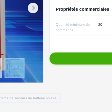
Propriétés commerciales
Quantité minimum de
20
commande:
stème de secours de batterie solaire