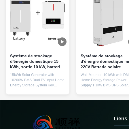
Système de stockage
Système de stockage
d'énergie domestique 15
d'énergie domestique mu
kWh, sortie 10 kW, batterie
220V Batterie solaire
solaire domestique Smart
domestique pour 6
15kWh Solar Generator with
Wall-Mounted 10 kWh with D
BMS 9 en 1
machines en parallèle
10200W BMS Dual PV Input Home
Home Energy Storage Power
Energy Storage System Key
Supply 1.1kW BMS UPS Solar
Features 15kWh Massive Capacity
System for 6 Parallel Machines
& 6500 Cycles - LiFePO4 battery
Pure Sine Wave Battery
(51.2V 280Ah) provides reliable
Specifications Name LiFePO4
24/7 home power with ultra-long
Battery Module Battery/Cell
lifespan (6500 cycles) Solar-
Classification Li-ion Battery
Ready with 6500W PV Input - Built-
Normal Voltage 51.2V Rated
Liens
in 120A MPPT solar charger (max
Capacity 200Ah Watt-hour rati
6500W input, 60-500VDC) for
10240Wh Appearance