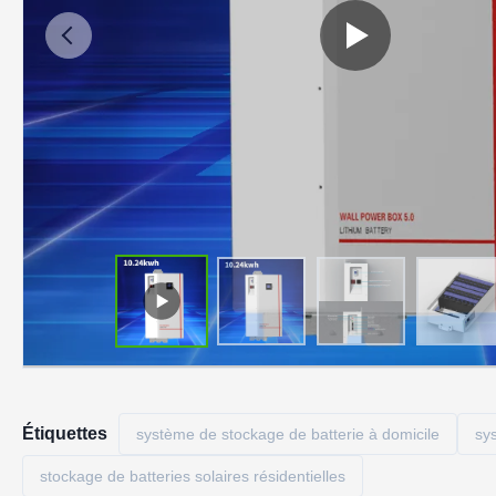
Étiquettes
système de stockage de batterie à domicile
sy
stockage de batteries solaires résidentielles