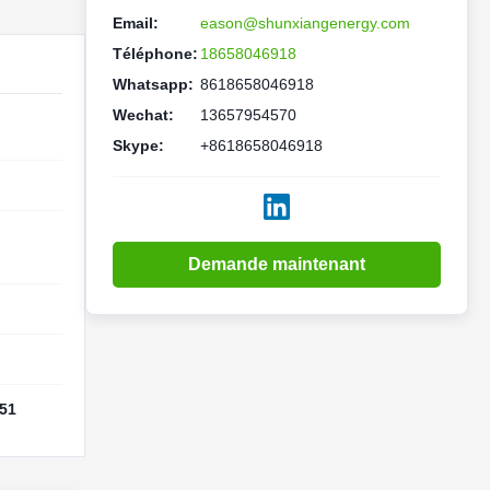
Email:
eason@shunxiangenergy.com
Téléphone:
18658046918
Whatsapp:
8618658046918
Wechat:
13657954570
Skype:
+8618658046918
Demande maintenant
 51