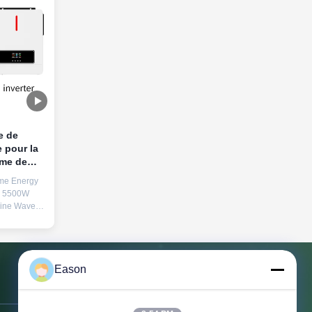
e de
 pour la
ème de
ie
me Energy
de solaire
h 5500W
Sine Wave
r Generator
gh Density
ct LiFePO4
elivers
Eason
7 home use
500-cycle
Contactez-nous
pace-
tra-slim